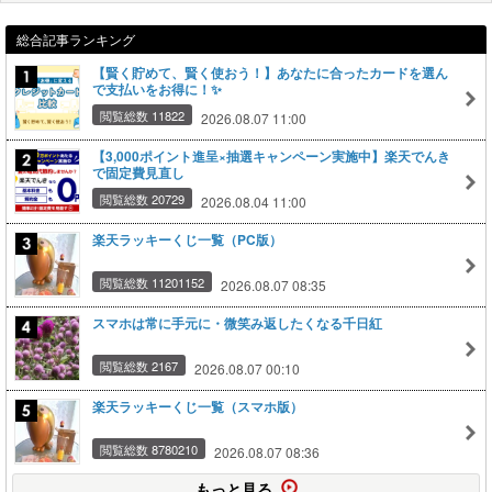
総合記事ランキング
【賢く貯めて、賢く使おう！】あなたに合ったカードを選ん
で支払いをお得に！✨
閲覧総数 11822
2026.08.07 11:00
【3,000ポイント進呈×抽選キャンペーン実施中】楽天でんき
で固定費見直し
閲覧総数 20729
2026.08.04 11:00
楽天ラッキーくじ一覧（PC版）
閲覧総数 11201152
2026.08.07 08:35
スマホは常に手元に・微笑み返したくなる千日紅
閲覧総数 2167
2026.08.07 00:10
楽天ラッキーくじ一覧（スマホ版）
閲覧総数 8780210
2026.08.07 08:36
もっと見る