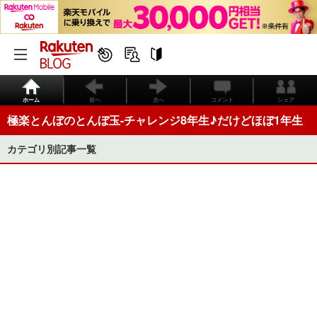
ホーム
前へ
次へ
コメント
シェア
極楽とんぼのとんぼ玉-チャレンジ8年生♪だけどほぼ1年生
カテゴリ別記事一覧