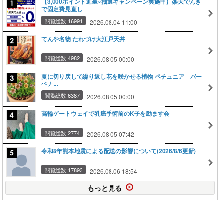
【3,000ポイント進呈×抽選キャンペーン実施中】楽天でんき
で固定費見直し
閲覧総数 16991
2026.08.04 11:00
てんや名物 たれづけ大江戸天丼
閲覧総数 4982
2026.08.05 00:00
夏に切り戻しで繰り返し花を咲かせる植物 ペチュニア バー
ベナ…
閲覧総数 6387
2026.08.05 00:00
高輪ゲートウェイで乳癌手術前のK子を励ます会
閲覧総数 2774
2026.08.05 07:42
令和8年熊本地震による配送の影響について(2026/8/6更新)
閲覧総数 17893
2026.08.06 18:54
もっと見る