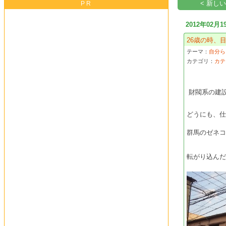
< 新し
PR
2012年02月1
26歳の時、
テーマ：
自分ら
カテゴリ：
カテ
財閥系の建設
どうにも、
群馬のゼネ
転がり込ん