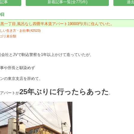
い記事
新着記事一覧(全775件)
過去
9日
目黒一丁目,風呂なし四畳半木賃アパート19000円/月に住んでいた。
しい生き方・お仕事(42523)
ゴリ未分類
会社とJVで駒込警察を1年以上かけて造っていたが、
仕事や所長と馴染めず
コンの東京支店を辞めて、
25年ぶりに行ったらあった
だアパートが
。