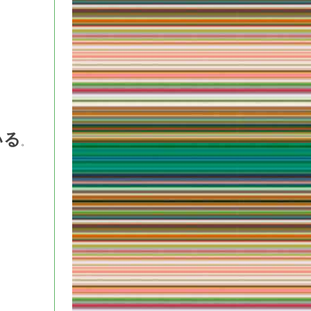
。
いる
。