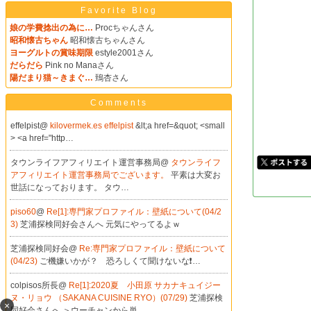
Favorite Blog
娘の学費捻出の為に…
Procちゃんさん
昭和懐古ちゃん
昭和懐古ちゃんさん
ヨーグルトの賞味期限
estyle2001さん
だらだら
Pink no Manaさん
陽だまり猫～きまぐ…
鵄杏さん
Comments
effelpist@
kilovermek.es effelpist
&lt;a href=&quot; <small
> <a href="http…
タウンライフアフィリエイト運営事務局@
タウンライフ
アフィリエイト運営事務局でございます。
平素は大変お
世話になっております。 タウ…
piso60
@
Re[1]:専門家プロファイル：壁紙について(04/2
3)
芝浦探検同好会さんへ 元気にやってるよｗ
芝浦探検同好会@
Re:専門家プロファイル：壁紙について
(04/23)
ご機嫌いかが？ 恐ろしくて聞けないな❗…
colpisos所長@
Re[1]:2020夏 小田原 サカナキュイジー
ヌ・リョウ （SAKANA CUISINE RYO）(07/29)
芝浦探検
×
同好会さんへ ＞ウーチャンから単…