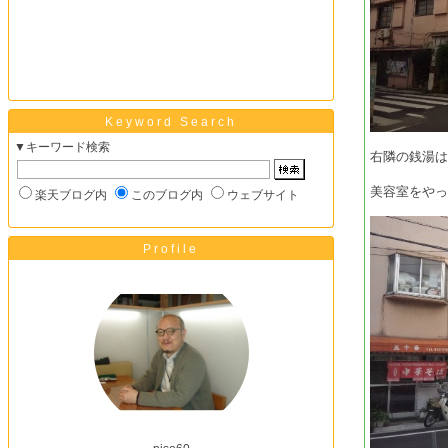
Keyword Search
▼キーワード検索
右隣の銭湯
美容室をや
楽天ブログ内
このブログ内
ウェブサイト
Profile