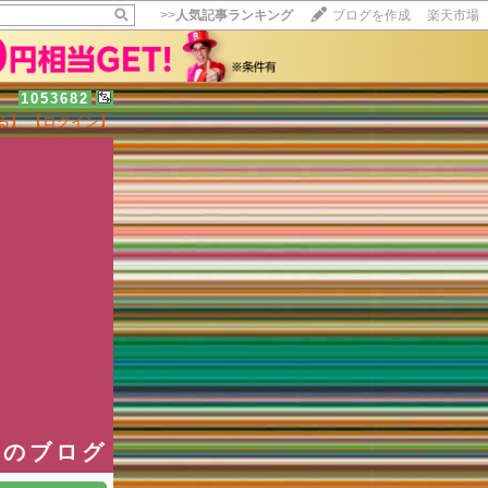
>>
人気記事ランキング
ブログを作成
楽天市場
1053682
る】
【ログイン】
【毎日開催】
15記事にいいね！で1ポイント
10秒滞在
いいね!
--
/
--
長のブログ