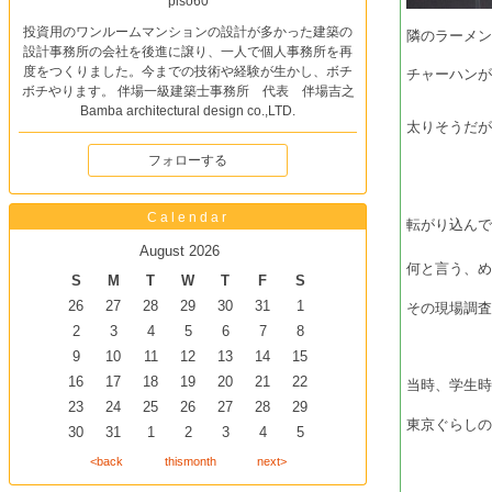
piso60
投資用のワンルームマンションの設計が多かった建築の
隣のラーメ
設計事務所の会社を後進に譲り、一人で個人事務所を再
度をつくりました。今までの技術や経験が生かし、ボチ
チャーハン
ボチやります。 伴場一級建築士事務所 代表 伴場吉之
Bamba architectural design co.,LTD.
太りそうだ
フォローする
Calendar
転がり込ん
August 2026
何と言う、
S
M
T
W
T
F
S
26
27
28
29
30
31
1
その現場調
2
3
4
5
6
7
8
9
10
11
12
13
14
15
16
17
18
19
20
21
22
当時、学生時
23
24
25
26
27
28
29
東京ぐらし
30
31
1
2
3
4
5
<back
thismonth
next>