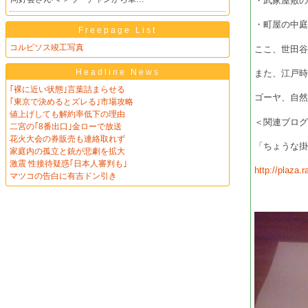
・武家屋敷
・町屋の中
Freepage List
コルピソス竣工写真
ここ、世田
Headline News
また、江戸
｢裸に近い状態｣言葉詰まらせる
ゴーヤ、自
｢東京で決めるとズレる｣市場攻略
値上げしても解約率低下の理由
＜関連ブロ
二宮の｢8番出口｣金ローで放送
花火大会の券販売も連絡取れず
「ちょうな
家庭内の孤立と銃が悲劇を拡大
激震 性接待疑惑｢日本人審判も｣
http://plaza.
マツコの告白に有吉ドン引き