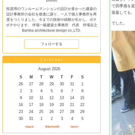
piso60
で四季感を
投資用のワンルームマンションの設計が多かった建築の
落葉しても
設計事務所の会社を後進に譲り、一人で個人事務所を再
度をつくりました。今までの技術や経験が生かし、ボチ
でした。
ボチやります。 伴場一級建築士事務所 代表 伴場吉之
Bamba architectural design co.,LTD.
フォローする
Calendar
August 2026
S
M
T
W
T
F
S
26
27
28
29
30
31
1
2
3
4
5
6
7
8
9
10
11
12
13
14
15
16
17
18
19
20
21
22
23
24
25
26
27
28
29
30
31
1
2
3
4
5
<back
thismonth
next>