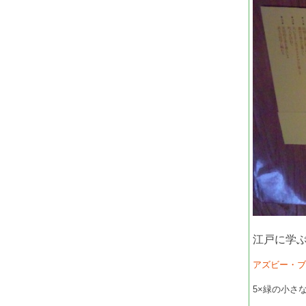
江戸に学ぶ
アズビー・
5×緑の小さ