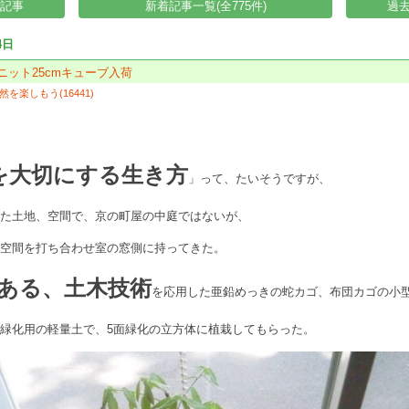
い記事
新着記事一覧(全775件)
過去
4日
ユニット25cmキューブ入荷
然を楽しもう(16441)
を大切にする生き方
」って、たいそうですが、
れた土地、空間で、京の町屋の中庭ではないが、
宙空間を打ち合わせ室の窓側に持ってきた。
ある、土木技術
を応用した亜鉛めっきの蛇カゴ、布団カゴの小
緑化用の軽量土で、5面緑化の立方体に植栽してもらった。