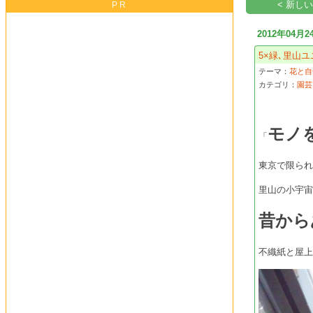
< 新し
PR
2012年04月2
5×緑､里山
テーマ：
花と自
カテゴリ：
園芸
モノ
「
東京で限ら
里山の小宇
昔から
不織紙と屋上