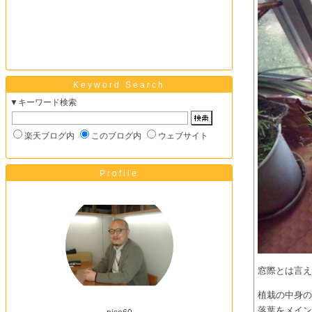
Keyword Search
▼キーワード検索
楽天ブログ内
このブログ内
ウェブサイト
Profile
窓際とは言え
植栽の中身
落葉をメイ