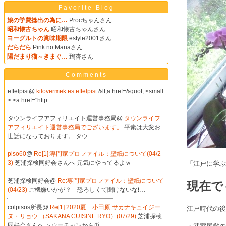
Favorite Blog
娘の学費捻出の為に…
Procちゃんさん
昭和懐古ちゃん
昭和懐古ちゃんさん
ヨーグルトの賞味期限
estyle2001さん
だらだら
Pink no Manaさん
陽だまり猫～きまぐ…
鵄杏さん
Comments
effelpist@
kilovermek.es effelpist
&lt;a href=&quot; <small
> <a href="http…
タウンライフアフィリエイト運営事務局@
タウンライフ
アフィリエイト運営事務局でございます。
平素は大変お
世話になっております。 タウ…
piso60
@
Re[1]:専門家プロファイル：壁紙について(04/2
3)
芝浦探検同好会さんへ 元気にやってるよｗ
「江戸に学
芝浦探検同好会@
Re:専門家プロファイル：壁紙について
現在で
(04/23)
ご機嫌いかが？ 恐ろしくて聞けないな❗…
colpisos所長@
Re[1]:2020夏 小田原 サカナキュイジー
江戸時代の
ヌ・リョウ （SAKANA CUISINE RYO）(07/29)
芝浦探検
同好会さんへ ＞ウーチャンから単…