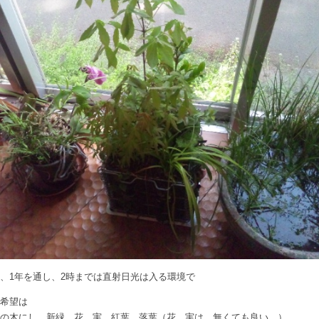
、1年を通し、2時までは直射日光は入る環境で
の希望は
ンの木にし、新緑、花、実、紅葉、落葉（花、実は、無くても良い。）