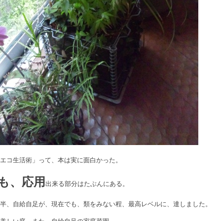
ぶエコ生活術」って、本は実に面白かった。
も、応用
出来る部分はたぶんにある。
後半、自給自足が、現在でも、類をみない程、最高レベルに、達しました。