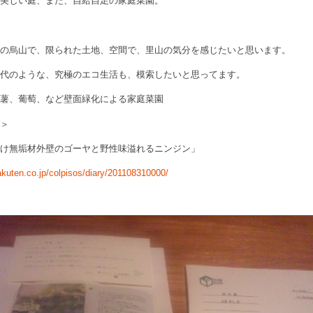
の美しい庭、また、自給自足の家庭菜園。
庭
谷の烏山で、限られた土地、空間で、里山の気分を感じたいと思います。
時代のような、究極のエコ生活も、模索したいと思ってます。
然薯、葡萄、など壁面緑化による家庭菜園
グ＞
掛け無垢材外壁のゴーヤと野性味溢れるニンジン」
rakuten.co.jp/colpisos/diary/201108310000/