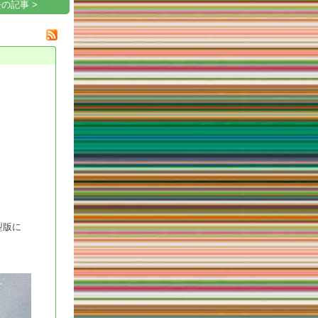
の記事 >
型版に