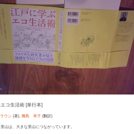
エコ生活術 [単行本]
ブラウン
(著),
幾島 幸子
(翻訳)
な里山は、大きな里山につながっています。