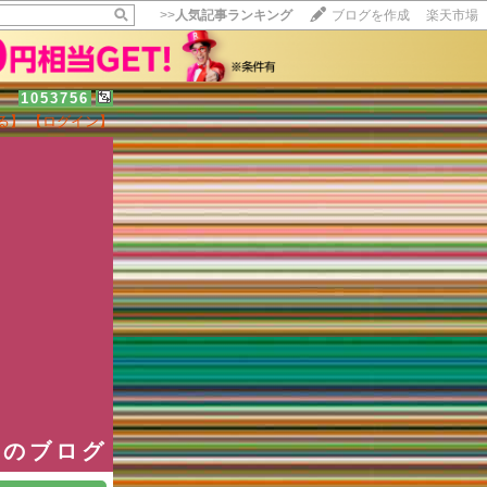
>>
人気記事ランキング
ブログを作成
楽天市場
1053756
る】
【ログイン】
【毎日開催】
15記事にいいね！で1ポイント
10秒滞在
いいね!
--
/
--
長のブログ