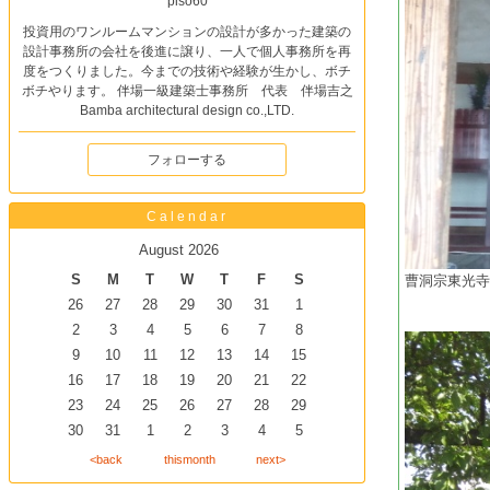
piso60
投資用のワンルームマンションの設計が多かった建築の
設計事務所の会社を後進に譲り、一人で個人事務所を再
度をつくりました。今までの技術や経験が生かし、ボチ
ボチやります。 伴場一級建築士事務所 代表 伴場吉之
Bamba architectural design co.,LTD.
フォローする
Calendar
August 2026
S
M
T
W
T
F
S
曹洞宗東光
26
27
28
29
30
31
1
2
3
4
5
6
7
8
9
10
11
12
13
14
15
16
17
18
19
20
21
22
23
24
25
26
27
28
29
30
31
1
2
3
4
5
<back
thismonth
next>