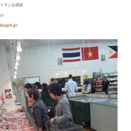
ストランも併設
リル
eiogrill.jp/