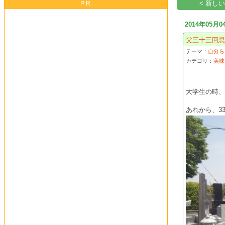
< 新し
PR
2014年05月0
父三十三回
テーマ：
自分ら
カテゴリ：
美味
大学生の時
あれから、3