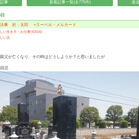
い記事
新着記事一覧(全775件)
過去
4日
忌法事 於：太田 +スーペル・メルカード
しい生き方・お仕事(42516)
しい店
、親父が亡くなり、その時はどうしようか？と思いましたが
3回忌