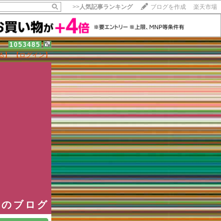
>>
人気記事ランキング
ブログを作成
楽天市場
1053485
る】
【ログイン】
【毎日開催】
15記事にいいね！で1ポイント
10秒滞在
いいね!
--
/
--
長のブログ