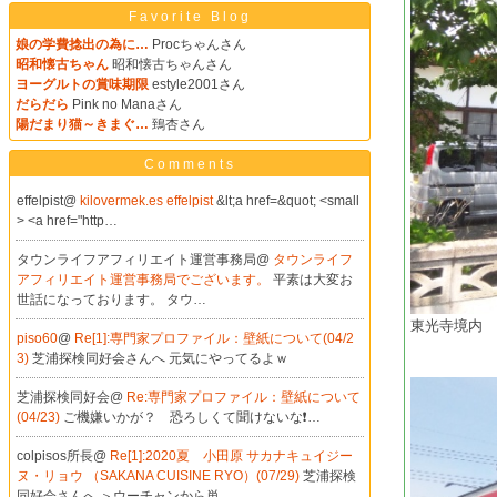
Favorite Blog
娘の学費捻出の為に…
Procちゃんさん
昭和懐古ちゃん
昭和懐古ちゃんさん
ヨーグルトの賞味期限
estyle2001さん
だらだら
Pink no Manaさん
陽だまり猫～きまぐ…
鵄杏さん
Comments
effelpist@
kilovermek.es effelpist
&lt;a href=&quot; <small
> <a href="http…
タウンライフアフィリエイト運営事務局@
タウンライフ
アフィリエイト運営事務局でございます。
平素は大変お
世話になっております。 タウ…
東光寺境内
piso60
@
Re[1]:専門家プロファイル：壁紙について(04/2
3)
芝浦探検同好会さんへ 元気にやってるよｗ
芝浦探検同好会@
Re:専門家プロファイル：壁紙について
(04/23)
ご機嫌いかが？ 恐ろしくて聞けないな❗…
colpisos所長@
Re[1]:2020夏 小田原 サカナキュイジー
ヌ・リョウ （SAKANA CUISINE RYO）(07/29)
芝浦探検
同好会さんへ ＞ウーチャンから単…