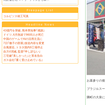
Freepage List
コルピソス竣工写真
Headline News
43億円を突破､熊本県知事｢感謝｣
ドイツ､6月熱波で9600人が死亡
中国のゲームでAIの活用主流に
7日｢徹子の部屋｣放送内容を変更
台風接近､トヨタ国内9工場停止
自力V消滅､監督｢申し訳ない｣
三宅健｢美しかった｣と実名告白
ガス会社｢重く受け止めている｣
お墓参りの
ブラジルス
隣町の大泉