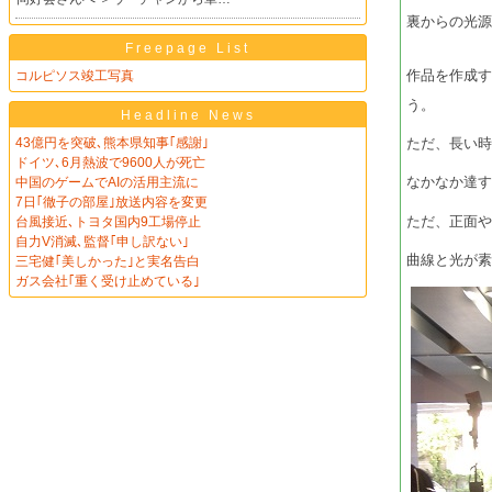
裏からの光
Freepage List
作品を作成
コルピソス竣工写真
う。
Headline News
ただ、長い
43億円を突破､熊本県知事｢感謝｣
ドイツ､6月熱波で9600人が死亡
なかなか達
中国のゲームでAIの活用主流に
7日｢徹子の部屋｣放送内容を変更
ただ、正面
台風接近､トヨタ国内9工場停止
自力V消滅､監督｢申し訳ない｣
曲線と光が
三宅健｢美しかった｣と実名告白
ガス会社｢重く受け止めている｣