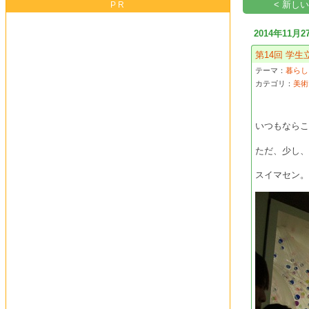
< 新し
PR
2014年11月2
第14回 学生
テーマ：
暮らしを
カテゴリ：
美術
いつもなら
ただ、少し
スイマセン