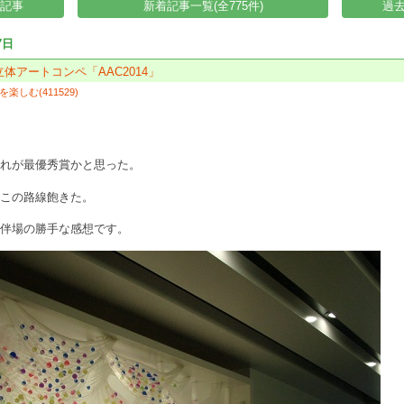
い記事
新着記事一覧(全775件)
過去
7日
立体アートコンペ「AAC2014」
楽しむ(411529)
これが最優秀賞かと思った。
、この路線飽きた。
。伴場の勝手な感想です。