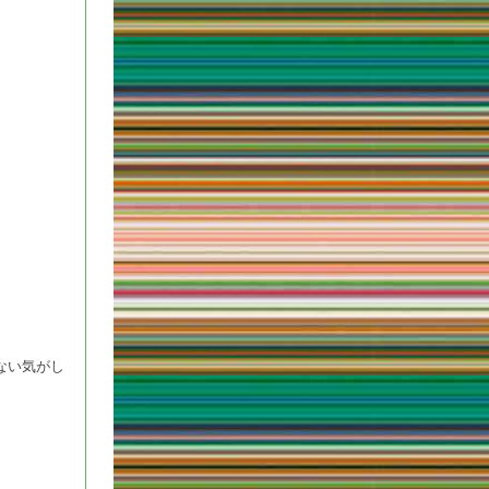
。
ない気がし