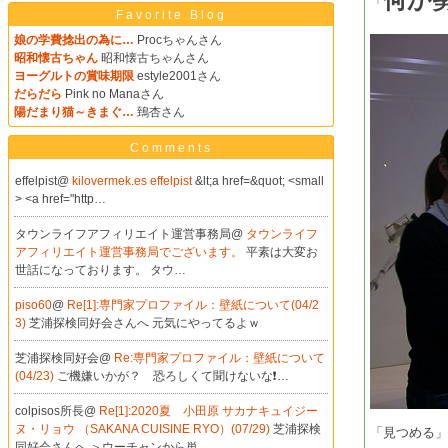
「
Favorite Blog
娘の学費捻出の為に…
Procちゃんさん
昭和懐古ちゃん
昭和懐古ちゃんさん
ヨーグルトの賞味期限
estyle2001さん
だらだら
Pink no Manaさん
陽だまり猫～きまぐ…
鵄杏さん
Comments
effelpist@
kilovermek.es effelpist
&lt;a href=&quot; <small
> <a href="http…
タウンライフアフィリエイト運営事務局@
タウンライフ
アフィリエイト運営事務局でございます。
平素は大変お
世話になっております。 タウ…
piso60
@
Re[1]:専門家プロファイル：壁紙について(04/2
3)
芝浦探検同好会さんへ 元気にやってるよｗ
芝浦探検同好会@
Re:専門家プロファイル：壁紙について
(04/23)
ご機嫌いかが？ 恐ろしくて聞けないな❗…
colpisos所長@
Re[1]:2020夏 小田原 サカナキュイジー
ヌ・リョウ （SAKANA CUISINE RYO）(07/29)
芝浦探検
「見つめる
同好会さんへ ＞ウーチャンから単…