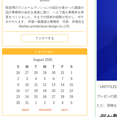
piso60
投資用のワンルームマンションの設計が多かった建築の
設計事務所の会社を後進に譲り、一人で個人事務所を再
度をつくりました。今までの技術や経験が生かし、ボチ
ボチやります。 伴場一級建築士事務所 代表 伴場吉之
Bamba architectural design co.,LTD.
フォローする
Calendar
August 2026
S
M
T
W
T
F
S
26
27
28
29
30
31
1
2
3
4
5
6
7
8
9
10
11
12
13
14
15
「UNTITI
16
17
18
19
20
21
22
プレゼンの
23
24
25
26
27
28
29
30
31
1
2
3
4
5
ただ、現物
<back
thismonth
next>
何か