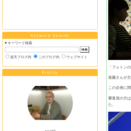
Keyword Search
▼キーワード検索
楽天ブログ内
このブログ内
ウェブサイト
「フォトン
Profile
進藤さんが
この企画に
審査員の方
た。