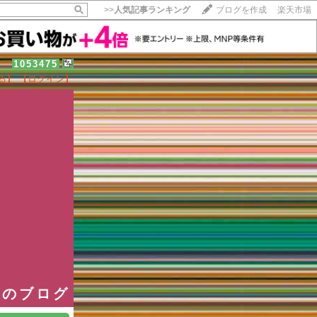
>>
人気記事ランキング
ブログを作成
楽天市場
1053475
る】
【ログイン】
【毎日開催】
15記事にいいね！で1ポイント
10秒滞在
いいね!
--
/
--
長のブログ