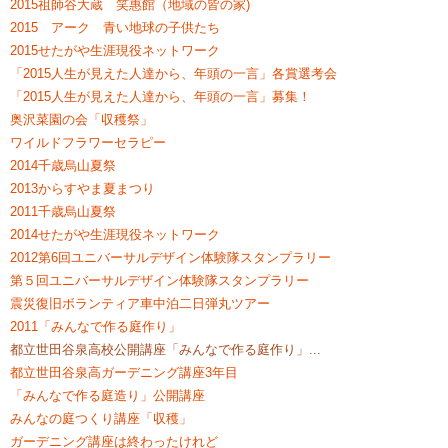
2015祖師谷大蔵 笑惠館（地域の皆の家)
2015 アーク 青い地球の子供たち
2015せたがや生涯現役ネットワーク
「2015人生が見えた人達から、年頭の一言」各賞選考会
「2015人生が見えた人達から、年頭の一言」募集！
奥沢菜園の会「収穫祭」
ワイルドフラワーセラピー
2014千歳烏山夏祭
2013からすやま夏まつり
2011千歳烏山夏祭
2014せたがや生涯現役ネットワーク
2012第6回ユニバーサルデザイン体験隊スタンプラリー
第５回ユニバーサルデザイン体験隊スタンプラリー
震災復旧ボランティア車中泊二日弾丸ツアー
2011「みんなで作る庭作り」
都立世田谷泉高校公開講座「みんなで作る庭作り」...
都立世田谷泉高ガーデニング講座3年目
「みんなで作る庭造り」公開講座
みんなの庭つくり講座「収穫」
ガーデニング講座は終わったけれど