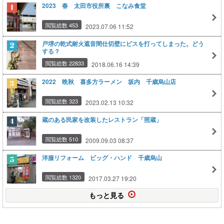
2023 春 太田市役所裏 こなみ食堂
閲覧総数 453
2023.07.06 11:52
戸堺の乾式耐火遮音間仕切壁にビスを打ってしまった。どう
する？
閲覧総数 22833
2018.06.16 14:39
2022 晩秋 喜多方ラーメン 坂内 千歳烏山店
閲覧総数 323
2023.02.13 10:32
蔵のある民家を改装したレストラン「照蔵」
閲覧総数 510
2009.09.03 08:37
洋服リフォーム ビッグ・ハンド 千歳烏山
閲覧総数 1320
2017.03.27 19:20
もっと見る