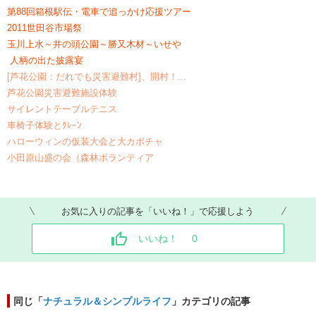
第88回箱根駅伝・電車で追っかけ応援ツアー
2011世田谷市場祭
玉川上水～井の頭公園～勝又木材～いせや
人柄の出た披露宴
[芦花公園：だれでも災害避難村]、開村！...
芦花公園災害避難施設体験
サイレントテーブルテニス
車椅子体験とｸﾚｰﾝ
ハローウィンの仮装大会と大カボチャ
小田原山盛の会（森林ボランティア
お気に入りの記事を「いいね！」で応援しよう
いいね！
0
同じ「
ナチュラル＆シンプルライフ
」カテゴリの記事