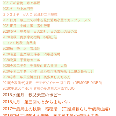
2021GW 青梅 寿々喜屋
2021冬 池上本門寺
２０２１冬 がんこ 武蔵野立川屋敷
2021如月 蔵王にて樹氷を見に避難小屋でカップラーメン
2021正月 中軽井沢 雪中行軍
2020晩秋 奥多摩 日の出町、日の出山の日の出
2020晩秋 奥多摩の宿坊 御嶽山荘
２０２０晩秋 御岳山
2020秋 軽井沢 雲場池
2020晩夏 山梨県北斗市 清春芸術村
2020晩夏 千畳敷カール
2020令和二年冬 千歳烏山裏六番街 大漁
2020令和二年冬 小作 星乃珈琲店青梅店（二拠点暮らし）
2020令和二年天皇誕生日 奥多摩しんちゃん
2019(令和元年)盛夏 デモデダイナー 福生店 （DEMODE DINER）
2018(平成30年)10月 青梅の多摩川の河原でBBQ
2018水無月 秩父天空のポピー
2018六月 第三回ちとからまちバル
2017千歳烏山の銭湯 増穂湯 (二拠点暮らし千歳烏山編)
2018GW 工場萌えの聖地！奥多摩工業の超巨大工場