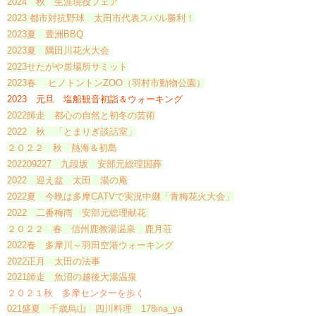
2024 秋 生涯現役フェア
2023 都市対抗野球 太田市代表スバル勝利！
2023夏 豊洲BBQ
2023夏 隅田川花火大会
2023せたがや居場所サミット
2023春 ヒノトントンZOO（羽村市動物公園）
2023 元旦 塩船観音初詣＆ウォーキング
2022師走 都心の自然と初冬の芸術
2022 秋 「とまりぎ談話室」
２０２２ 秋 熱海＆初島
202209227 九段坂 安部元総理国葬
2022 迎え盆 太田 湯の庵
2022夏 今晩は多摩CATVで実況中継「青梅花火大会」
2022 二番梅雨 安部元総理献花
​​
２０２２ 春 信州鹿教湯温泉 鹿月荘
2022春 多摩川～羽田空港ウォーキング
2022正月 太田の法事
2021師走 魚沼の越後大湯温泉
２０２１秋 多摩センターを歩く
021盛夏 千歳烏山 四川料理 178ina_ya