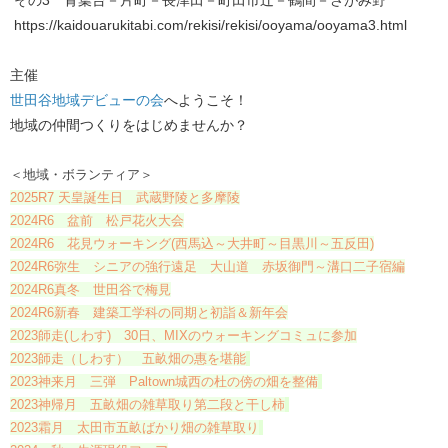
https://kaidouarukitabi.com/rekisi/rekisi/ooyama/ooyama3.html
主催
世田谷地域デビューの会
​へようこそ！
地域の仲間つくりをはじめませんか？
＜地域・ボランティア＞
2025R7 天皇誕生日 武蔵野陵と多摩陵
2024R6 盆前 松戸花火大会
2024R6 花見ウォーキング(西馬込～大井町～目黒川～五反田)
2024R6弥生 シニアの強行遠足 大山道 赤坂御門～溝口二子宿編
2024R6真冬 世田谷で梅見
2024R6新春 建築工学科の同期と初詣＆新年会
2023師走(しわす) 30日、MIXのウォーキングコミュに参加
2023師走（しわす） 五畝畑の惠を堪能
2023神来月 三弾 Paltown城西の杜の傍の畑を整備
2023神帰月 五畝畑の雑草取り第二段と干し柿
2023霜月 太田市五畝ばかり畑の雑草取り