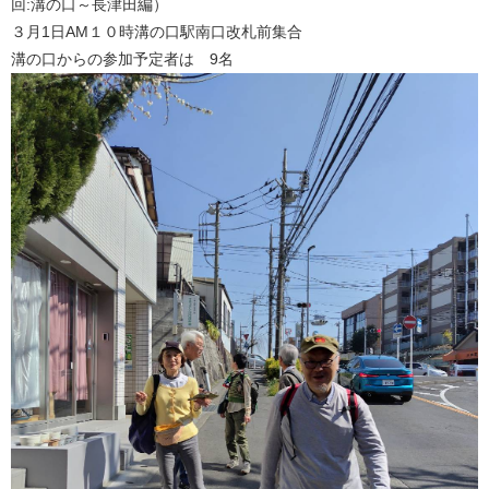
回:溝の口～長津田編）
３月1日AM１０時溝の口駅南口改札前集合
溝の口からの参加予定者は 9名