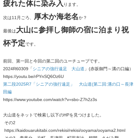
疲れた体に染み入
ります。
厚木か海老名
​次は11月ごろ、
か？
大山に参拝し御師の宿に泊まり祝
最後は
杯予定
です。
前回、第一回と今回の第二回のユーチューブです。
2024R60309「​
シニアの強行遠足 大山道
」(赤坂御門～溝の口編）
​https://youtu.be/rPYnSQ6Oz6U
第二段2025R7「シニアの強行遠足」 大山道(第二回:溝の口～長津
田編
https://www.youtube.com/watch?v=sbo-Z7h2z3s
大山道をネットで検索し以下のHPを見つけました。
その2
https://kaidouarukitabi.com/rekisi/rekisi/ooyama/ooyama2.html
その3 青葉台－片町－長津田－町田市辻－鶴間－さがみ野