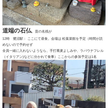
道端の石仏
。昔の名残が​
12時 鷺沼駅： ここにて昼食。会場は:松葉菜館を予定（時間が読
めないので予約せず
全員一緒に入れないようなら、手打蕎麦よしみや、ラパウナフレル
（イタリアン)などに分かれて食事）ここからの参加予定は1名