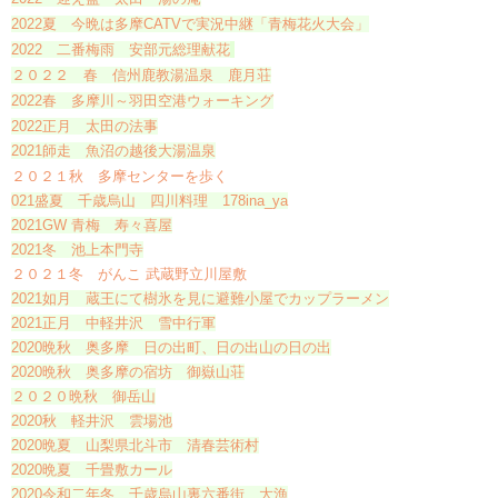
2022夏 今晩は多摩CATVで実況中継「青梅花火大会」
2022 二番梅雨 安部元総理献花
​​
２０２２ 春 信州鹿教湯温泉 鹿月荘
2022春 多摩川～羽田空港ウォーキング
2022正月 太田の法事
2021師走 魚沼の越後大湯温泉
２０２１秋 多摩センターを歩く
021盛夏 千歳烏山 四川料理 178ina_ya
2021GW 青梅 寿々喜屋
2021冬 池上本門寺
２０２１冬 がんこ 武蔵野立川屋敷
2021如月 蔵王にて樹氷を見に避難小屋でカップラーメン
2021正月 中軽井沢 雪中行軍
2020晩秋 奥多摩 日の出町、日の出山の日の出
2020晩秋 奥多摩の宿坊 御嶽山荘
２０２０晩秋 御岳山
2020秋 軽井沢 雲場池
2020晩夏 山梨県北斗市 清春芸術村
2020晩夏 千畳敷カール
2020令和二年冬 千歳烏山裏六番街 大漁