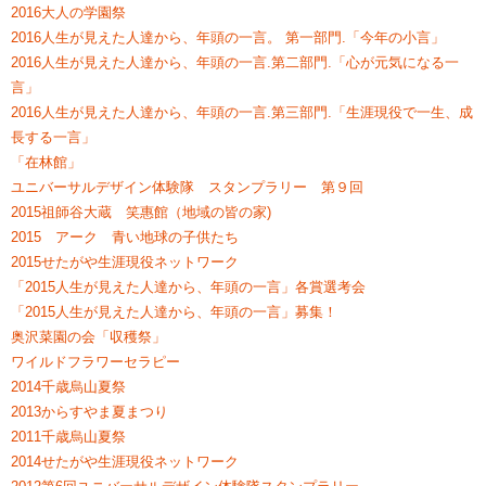
2016大人の学園祭
2016人生が見えた人達から、年頭の一言。 第一部門.「今年の小言」
2016人生が見えた人達から、年頭の一言.第二部門.「心が元気になる一
言」
2016人生が見えた人達から、年頭の一言.第三部門.「生涯現役で一生、成
長する一言」
「在林館」
ユニバーサルデザイン体験隊 スタンプラリー 第９回
2015祖師谷大蔵 笑惠館（地域の皆の家)
2015 アーク 青い地球の子供たち
2015せたがや生涯現役ネットワーク
「2015人生が見えた人達から、年頭の一言」各賞選考会
「2015人生が見えた人達から、年頭の一言」募集！
奥沢菜園の会「収穫祭」
ワイルドフラワーセラピー
2014千歳烏山夏祭
2013からすやま夏まつり
2011千歳烏山夏祭
2014せたがや生涯現役ネットワーク