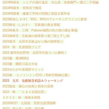
2024R6弥生 シニアの強行遠足 大山道 赤坂御門～溝口二子宿編
2024R6真冬 世田谷で梅見
2024R6新春 建築工学科の同期と初詣＆新年会
2023師走(しわす) 30日、MIXのウォーキングコミュに参加
2023師走（しわす） 五畝畑の惠を堪能
2023神来月 三弾 Paltown城西の杜の傍の畑を整備
2023神帰月 五畝畑の雑草取り第二段と干し柿
2023霜月 太田市五畝ばかり畑の雑草取り
2024 秋 生涯現役フェア
2023 都市対抗野球 太田市代表スバル勝利！
2023夏 豊洲BBQ
2023夏 隅田川花火大会
2023せたがや居場所サミット
2023春 ヒノトントンZOO（羽村市動物公園）
2023 元旦 塩船観音初詣＆ウォーキング
2022師走 都心の自然と初冬の芸術
2022 秋 「とまりぎ談話室」
２０２２ 秋 熱海＆初島
202209227 九段坂 安部元総理国葬
2022 迎え盆 太田 湯の庵