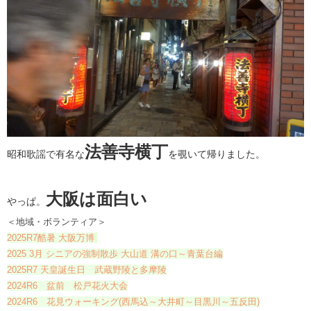
法善寺横丁
昭和歌謡で有名な
を覗いて帰りました。
大阪は面白い
やっぱ。
＜地域・ボランティア＞
2025R7酷暑 大阪万博
2025 3月 シニアの強制散歩 大山道 溝の口～青葉台編
2025R7 天皇誕生日 武蔵野陵と多摩陵
2024R6 盆前 松戸花火大会
2024R6 花見ウォーキング(西馬込～大井町～目黒川～五反田)