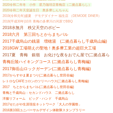
2020令和二年冬 小作 星乃珈琲店青梅店（二拠点暮らし）
2020令和二年天皇誕生日 奥多摩しんちゃん
2019(令和元年)盛夏 デモデダイナー 福生店 （DEMODE DINER）
2018(平成30年)10月 青梅の多摩川の河原でBBQ
2018水無月 秩父天空のポピー
2018六月 第三回ちとからまちバル
2017千歳烏山の銭湯 増穂湯 (二拠点暮らし千歳烏山編)
2018GW 工場萌えの聖地！奥多摩工業の超巨大工場
2017夏 青梅 銀嶺 お化けな夜をおでん屋で(二拠点暮らし
青梅丘陵ハイキングコース (二拠点暮らし青梅編)
2017御岳山ロックガーデン(二拠点暮らし青梅編)
2017からすやま夏まつり(二拠点暮らし世田谷編)
レトロなCAFEコロンのツリーハウス(二拠点暮らし青梅編)
2017 ちとからまちバル(二拠点暮らし世田谷編)
青梅と千歳烏山：セカンドハウス 二拠点暮らし
洋服リフォーム ビッグ・ハンド 千歳烏山
2017せたがや生涯現役ネットワーク「大人の学園祭」
2016第10回ユニバーサルデザイン体験隊スタンプラリー