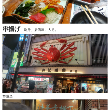
串揚げ
、刺身、居酒屋に入る。
蟹道楽