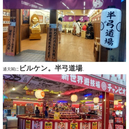
ビルケン。半弓道場
通天閣に
。