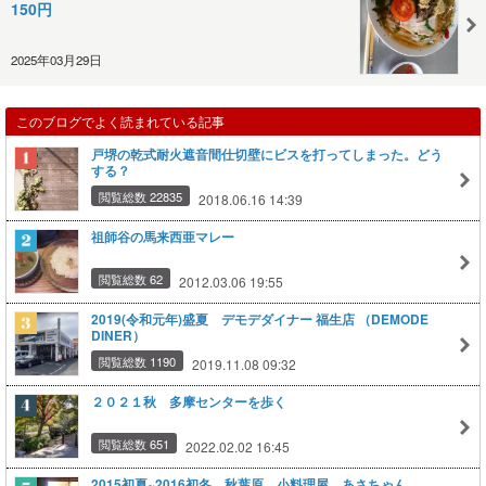
150円
2025年03月29日
このブログでよく読まれている記事
戸堺の乾式耐火遮音間仕切壁にビスを打ってしまった。どう
する？
閲覧総数 22835
2018.06.16 14:39
祖師谷の馬来西亜マレー
閲覧総数 62
2012.03.06 19:55
2019(令和元年)盛夏 デモデダイナー 福生店 （DEMODE
DINER）
閲覧総数 1190
2019.11.08 09:32
２０２１秋 多摩センターを歩く
閲覧総数 651
2022.02.02 16:45
2015初夏~2016初冬 秋葉原 小料理屋 あさちゃん。