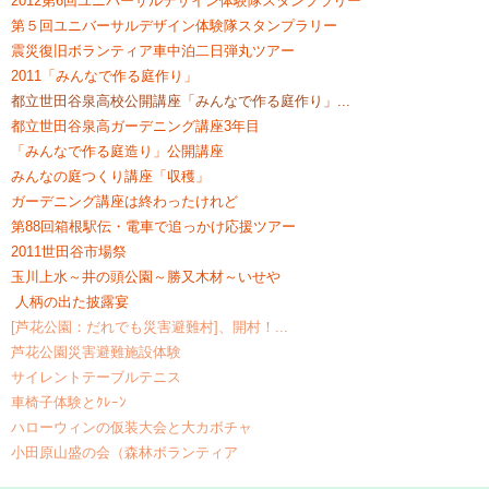
2012第6回ユニバーサルデザイン体験隊スタンプラリー
第５回ユニバーサルデザイン体験隊スタンプラリー
震災復旧ボランティア車中泊二日弾丸ツアー
2011「みんなで作る庭作り」
都立世田谷泉高校公開講座「みんなで作る庭作り」...
都立世田谷泉高ガーデニング講座3年目
「みんなで作る庭造り」公開講座
みんなの庭つくり講座「収穫」
ガーデニング講座は終わったけれど
第88回箱根駅伝・電車で追っかけ応援ツアー
2011世田谷市場祭
玉川上水～井の頭公園～勝又木材～いせや
人柄の出た披露宴
[芦花公園：だれでも災害避難村]、開村！...
芦花公園災害避難施設体験
サイレントテーブルテニス
車椅子体験とｸﾚｰﾝ
ハローウィンの仮装大会と大カボチャ
小田原山盛の会（森林ボランティア