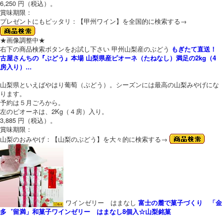
6,250 円（税込）。
賞味期限：
プレゼントにもピッタリ：【甲州ワイン】を全国的に検索する→
★画像調整中★
右下の商品検索ボタンをお試し下さい 甲州山梨産のぶどう
もぎたて直送！
古屋さんちの『ぶどう』本場 山梨県産ピオーネ（たねなし）満足の2kg（4
房入り）...
山梨県といえばやはり葡萄（ぶどう）。シーズンには最高の山梨みやげにな
ります。
予約は５月ごろから。
左のピオーネは、2Kg（４房）入り。
3,885 円（税込）。
賞味期限：
山梨のおみやげ：【山梨のぶどう】を大々的に検索する→
ワインゼリー はまなし
富士の麓で菓子づくり 「金
多゛留満」和菓子ワインゼリー はまなし8個入☆山梨銘菓