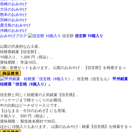
長崎のおみやげ
大分のおみやげ
熊本のおみやげ
宮崎のおみやげ
鹿児島のおみやげ
沖縄のおみやげ
おみやげブログ
信玄餅
信玄餅 10個入り
山梨の代表的なお土産。
桔梗屋銘菓【信玄餅】。
10個入り、 1,200 円（税込）。
賞味期限： 常温10日。
1個～各種セットもあります。
山梨のおみやげ：【信玄餅】を検索する→
信玄桃（信玄もも）
甲州銘菓
桔梗屋「信玄桃（6個入り）」
信玄餅と同じく桔梗屋の人気銘菓【信玄桃】。
パッケージまで桃そっくりのお饅頭。
中の白餡はピーチゼリー入りです。
【はなまる・今日のおめざ】にも登場。
６個入り、 530 円（税込）。
賞味期限： 製造後未開封で30日。
ほかに12個入りもあります。
山梨のおみやげ：銘菓【信玄桃】を検索する→