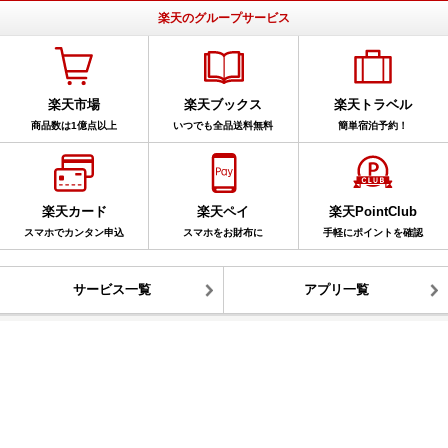
楽天のグループサービス
楽天市場
楽天ブックス
楽天トラベル
商品数は1億点以上
いつでも全品送料無料
簡単宿泊予約！
楽天カード
楽天ペイ
楽天PointClub
スマホでカンタン申込
スマホをお財布に
手軽にポイントを確認
サービス一覧
アプリ一覧
楽天ブログ全体を検索
このブログ内を検索