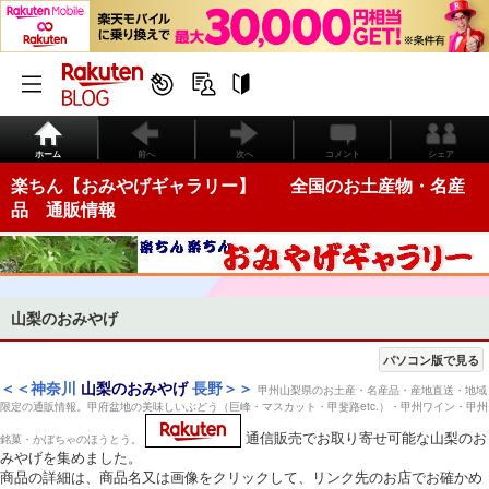
ホーム
前へ
次へ
コメント
シェア
楽ちん【おみやげギャラリー】 全国のお土産物・名産
品 通販情報
山梨のおみやげ
パソコン版で見る
＜＜神奈川
山梨のおみやげ
長野＞＞
甲州山梨県のお土産・名産品・産地直送・地域
限定の通販情報。甲府盆地の美味しいぶどう（巨峰・マスカット・甲斐路etc.）・甲州ワイン・甲州
通信販売でお取り寄せ可能な山梨のお
銘菓・かぼちゃのほうとう。
みやげを集めました。
商品の詳細は、商品名又は画像をクリックして、リンク先のお店でお確かめ