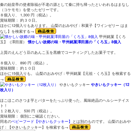
秦の始皇帝の使者除福が不老の源として秦に持ち帰ったといわれるはまなし
（コケモモ）を使ったゼリーです。
８個入り、 1,300 円（税込）。
賞味期限： 約３０日。
ほかに12個入りもあります。
山梨のおみやげ：和菓子【ワインゼリー はま
なし】を検索する→
甲州銘菓【くろ
玉】（澤田屋）
懐かしい故郷の味・甲州銘菓澤田屋の「くろ玉」8個入
上質のえんどう豆のあんこ玉を黒糖でコーティングしたお菓子です。
８個入り、 890 円（税込）。
賞味期限： 約１０日
ほかに15個入りも。
山梨のおみやげ：甲州銘菓【元祖・くろ玉】を検索する
→
やきいもクッキー
やきいもクッキー（12
枚入り）
ほこほこのさつま芋とバターをたっぷり使った、風味絶品のヘルシーテイス
ト！
１２枚入り、 530 円（税込）。
賞味期限： 個別にご確認ください。
同名の
ベビーフード【やきいもクッキー】
とは別のものです。
山梨のおみや
げ：【やきいもクッキー】を検索する→