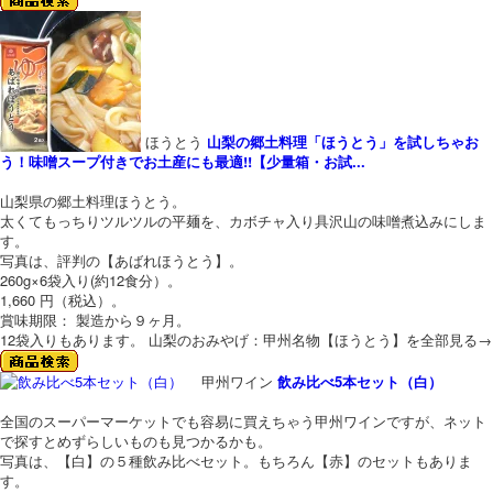
ほうとう
山梨の郷土料理「ほうとう」を試しちゃお
う！味噌スープ付きでお土産にも最適!!【少量箱・お試...
山梨県の郷土料理ほうとう。
太くてもっちりツルツルの平麺を、カボチャ入り具沢山の味噌煮込みにしま
す。
写真は、評判の【あばれほうとう】。
260g×6袋入り(約12食分）。
1,660 円（税込）。
賞味期限： 製造から９ヶ月。
12袋入りもあります。
山梨のおみやげ：甲州名物【ほうとう】を全部見る→
甲州ワイン
飲み比べ5本セット（白）
全国のスーパーマーケットでも容易に買えちゃう甲州ワインですが、ネット
で探すとめずらしいものも見つかるかも。
写真は、【白】の５種飲み比べセット。もちろん【赤】のセットもありま
す。