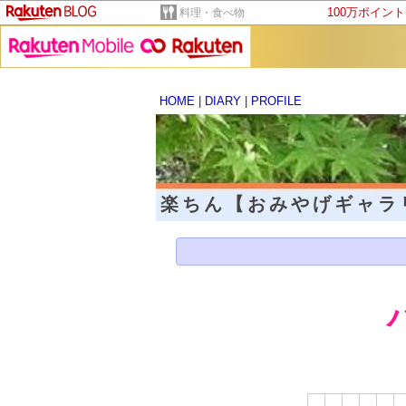
100万ポイン
料理・食べ物
HOME
|
DIARY
|
PROFILE
楽ちん【おみやげギャ