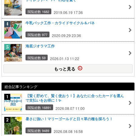
閲覧総数 1682
2019.06.19 17:36
牛乳パック工作・カライドサイクル＆バネ
閲覧総数 977
2020.09.29 23:36
海底ジオラマ工作
閲覧総数 59
2026.01.13 11:22
もっと見る
総合記事ランキング
【賢く貯めて、賢く使おう！】あなたに合ったカードを選ん
で支払いをお得に！✨
閲覧総数 16891
2026.08.07 11:00
暑さに強い！マリーゴールドと日々草の種を採ろう！
閲覧総数 9489
2026.08.08 16:58