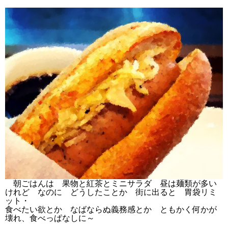
朝ごはんは 果物と紅茶とミニサラダ 昼は麺類が多い
けれど なのに どうしたことか 街に出ると 胃袋リミ
ット・
食べたい欲とか なばならぬ義務感とか ともかく何かが
壊れ、食べっぱなしに～