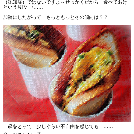
（認知症）ではないですよ～せっかくだから 食べておけ
という算段 ‣……
加齢にしたがって もっともっとその傾向は？？
歳をとって 少しぐらい不自由を感じても ……