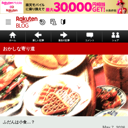
ホーム
新しい記事
過去の記事
コメント
シェア
おかしな寄り道
ふだんは小食…？
May 7, 2026