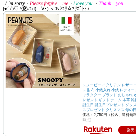
Ｉ
`m sorry
​​​​・
Please forgive
me
・
I love you
・
Thank
you
|●´з`)
♡
|//
窓
//
Σ
d(
ゝ∀･
)
＜ｺｯｼｮﾘ☆ｧﾘｶﾞﾄｫ♪
スヌーピー イタリアン レザー 
ス 財布 小銭入れ 小銭 レディース
ャラクター ブランド おしゃれ か
レゼント ギフト デニム 本革 雑貨
誕生日 誕生日プレゼント グッズ
スプレゼント クリスマス 母の日 
価格：2,750円（税込、送料無料)
時点)
楽天で