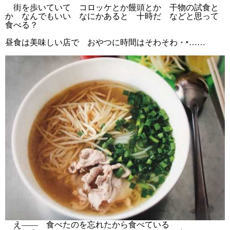
街を歩いていて コロッケとか饅頭とか 干物の試食と
か なんでもいい なにかあると 十時だ などと思って
食べる？
昼食は美味しい店で おやつに時間はそわそわ・‣……
え―― 食べたのを忘れたから食べている