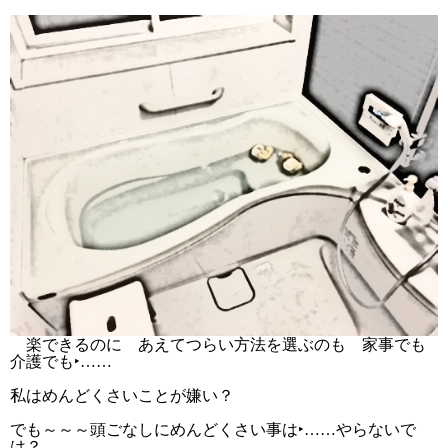
楽できるのに あえてつらい方法を選ぶのも 家事でも
介護でも‣……
私はめんどくさいことが嫌い？
でも～～～頭ごなしにめんどくさい事は‣……やらないで
は？