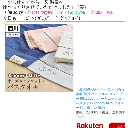
少し休んでから、又 温泉へ。
ゆ〜っくりさせていただきました♪ （笑）
Ｉ
`m sorry
​​​​・
Please forgive
me
・
I love you
・
Thank
you
今日も･･･｡
:.
ﾟヽ
(
´∀
`
｡
)
ﾉﾟ
.:
｡ ゜ｸﾞｯｼﾞｮﾌﾞ
!!
【最大50%OFFクーポン！5/9 20
本製 西川 バスタオル スヌーピー
ー 60x120cm オーガニックコッ
バスタオル snoopy miffy タオ
ー 肌に優しい 薄め
価格：2,480円（税込、送料無料)
1時点)
楽天で