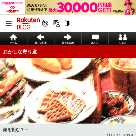
ホーム
新しい記事
過去の記事
コメント
シェア
おかしな寄り道
楽を拒む？～
May 14, 2026