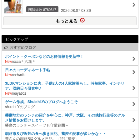
閲覧総数 8780347
2026.08.07 08:36
もっと見る
ピックアップ
おすすめブログ
ポイント・クーポンなどのお得情報を更新中！
New
rocca＊六花＊
日々のコーディネート手帖
New
andwalk.
3LDKマンションに夫、子供2人の4人家族暮らし。時短家事、インテリ
ア、収納日々研究中♪
New
maya502
ゲーム作成、Shuichi-Yのブログへようこそ
shuichi-Yのブログ
播磨地方のランチの紹介を中心に、神戸、大阪、その他旅行先等のグル
メ情報をお届けします。
播磨のランチ～スイーツも守備範囲～
釧路市及び近郊の食べ歩き日記、蕎麦の記事が多いかな・・
亮さんの釧路B級グルメ日記。（特に蕎麦）