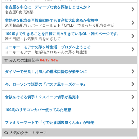
名古屋を中心に、ディープな食を探検しませんか？
名古屋B食倶楽部
非効率な配当金再投資戦略でも資産拡大出来るか実験中
米国超高配当カバードコールETF「QYLD」でまったり配当金生活
100歳まで生きることを目標に日々生きているOL・雅のページです。
雅の日記～お気楽生活をめざして
ヨーキー モアナの茅ヶ崎生活 ブログへようこそ
ヨーキーモアナ 地域猫クロちゃんの茅ヶ崎生活
みんなの注目記事
04/12 New
ダイソーで発見！お風呂の排水口掃除が楽チンに
今、ローソンで話題の『バスク風チーズケーキ』
食欲をそそる切手！？スイーツ切手が発売中
100均のリモコンカバー使ってみた感想
ファミリーマートで『ぐでたま燻製風くん玉』が登場
人気のクチコミテーマ