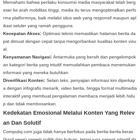
Memahami bahwa perilaku konsumsi media masyarakat telah berg
eser ke arah mobilitas tinggi, media itu terus mengoptimalkan perfo
rma platformnya, baik melalui situs web yang responsif maupun apl
ikasi seluler yang ramah pengguna.
Kecepatan Akses:
Optimasi teknis memastikan halaman berita da
pat dimuat dengan cepat tanpa mengorbankan kualitas konten visu
al.
Kenyamanan Navigasi:
Antarmuka yang bersih dan pengelompok
an kategori berita yang intuitif memudahkan pembaca menemukan
informasi yang mereka butuhkan.
Diverifikasi Konten:
Selain teks, penyajian informasi kini diperkay
a dengan infografis menarik, video berita, hingga format multimedia
interaktif yang membuat pengalaman membaca menjadi lebih hidu
p dan tidak membosankan.
Kedekatan Emosional Melalui Konten Yang Relev
an Dan Solutif
Compubq.com juga tidak hanya berfokus pada berita-berita keras
(hard news) seperti politik dan hukum, tetapi juga sangat adaptif da