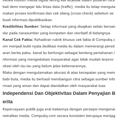
Ketika industri media digital sering kali terjebak dalam pusaran click
bait demi mengejar lalu lintas data (traffic), media itu tetap menguta
makan proses konfirmasi dan cek silang (cross-check) sebelum se
buah informasi dipublikasikan.
Kredibilitas Sumber:
Setiap informasi yang disajikan selalu bersan
dar pada narasumber yang kompeten dan otoritatif di bidangnya.
Kanal Cek Fakta:
Kehadiran rubrik khusus cek fakta di Compubq.c
om menjadi bukti nyata dedikasi media itu dalam memerangi pered
aran berita palsu. kanal itu berfungsi sebagai benteng pertahanan i
nformasi yang mengedukasi masyarakat agar tidak mudah terprov
okasi oleh isu-isu yang belum jelas kebenarannya.
Maka dengan mengutamakan akurasi di atas kecepatan yang mem
babi buta, media itu berhasil membangun citra sebagai sumber info
rmasi yang aman dan dapat diandalkan oleh masyarakat luas.
Independensi Dan Objektivitas Dalam Penyajian B
erita
Kepercayaan publik juga erat kaitannya dengan persepsi mengenai
netralitas media. Compubq.com secara konsisten berupaya menjag