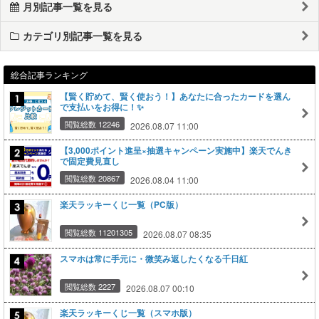
月別記事一覧を見る
カテゴリ別記事一覧を見る
総合記事ランキング
【賢く貯めて、賢く使おう！】あなたに合ったカードを選ん
で支払いをお得に！✨
閲覧総数 12246
2026.08.07 11:00
【3,000ポイント進呈×抽選キャンペーン実施中】楽天でんき
で固定費見直し
閲覧総数 20867
2026.08.04 11:00
楽天ラッキーくじ一覧（PC版）
閲覧総数 11201305
2026.08.07 08:35
スマホは常に手元に・微笑み返したくなる千日紅
閲覧総数 2227
2026.08.07 00:10
楽天ラッキーくじ一覧（スマホ版）