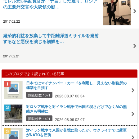
モレル元CIA副長官が「予言」した通り、ロシア
の主要外交官や大統領の顧…
2017.02.22
経済的利益を放棄して中距離弾道ミサイルを発射
するなど悪役を演じる朝鮮を…
2017.02.21
このブログでよく読まれている記事
日本ではマイナンバー・カードを利用し、見えない刑務所の
構築を目指す
閲覧総数 1071
2026.08.07 00:34
対ロシア戦争と対イラン戦争で米国の弱さだけでなくAIの無
能さも明確に
閲覧総数 1421
2026.08.06 02:07
対イラン戦争で米国が苦境に陥ったが、ウクライナでは露軍
がNATOを圧倒