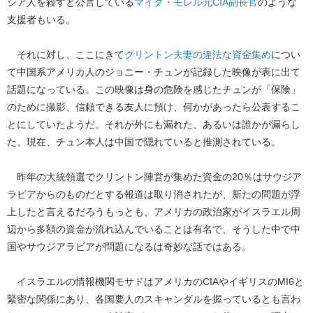
シア人を殺すと公言している
マイク・モレル元CIA副長官
のような
支援者もいる。
それに対し、ここにきて
クリントン夫妻の違法な資金集め
につい
て中国系アメリカ人のジョニー・チュンが記録した映像が表に出て
話題になっている。この映像は身の危険を感じたチュンが「保険」
のために撮影、信頼できる友人に預け、何かがあったら公表するこ
とにしていたようだ。それが外にも漏れた、あるいは誰かが漏らし
た。現在、チュン本人は中国で隠れていると推測されている。
昨年の大統領選でクリントン陣営が集めた資金の20％はサウジア
ラビアからのものだとする報道は取り消されたが、新たの問題が浮
上したと言えるだろうもっとも、アメリカの政治家がイスラエル周
辺から多額の資金が流れ込んでいることは有名で、そうした中で中
国やサウジアラビアが問題になるは奇妙な話ではある。
イスラエルの情報機関モサドはアメリカのCIAやイギリスのMI6と
緊密な関係にあり、各国要人のスキャンダルを握っているとも言わ