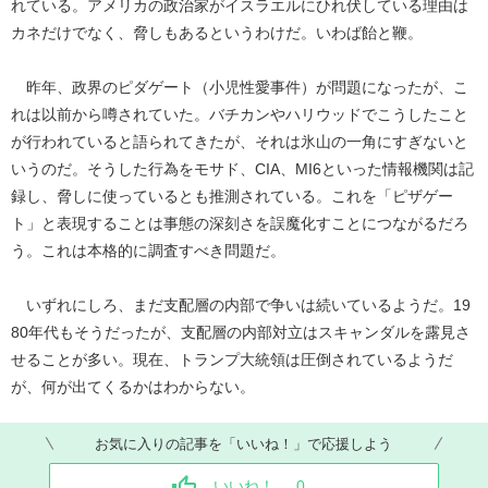
れている。アメリカの政治家がイスラエルにひれ伏している理由は
カネだけでなく、脅しもあるというわけだ。いわば飴と鞭。
昨年、政界のピダゲート（小児性愛事件）が問題になったが、こ
れは以前から噂されていた。バチカンやハリウッドでこうしたこと
が行われていると語られてきたが、それは氷山の一角にすぎないと
いうのだ。そうした行為をモサド、CIA、MI6といった情報機関は記
録し、脅しに使っているとも推測されている。これを「ピザゲー
ト」と表現することは事態の深刻さを誤魔化すことにつながるだろ
う。これは本格的に調査すべき問題だ。
いずれにしろ、まだ支配層の内部で争いは続いているようだ。19
80年代もそうだったが、支配層の内部対立はスキャンダルを露見さ
せることが多い。現在、トランプ大統領は圧倒されているようだ
が、何が出てくるかはわからない。
お気に入りの記事を「いいね！」で応援しよう
いいね！
0