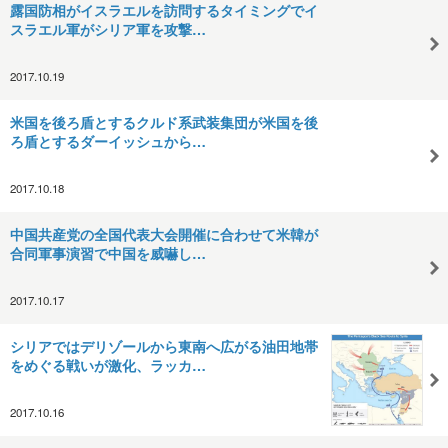
露国防相がイスラエルを訪問するタイミングでイ
スラエル軍がシリア軍を攻撃…
2017.10.19
米国を後ろ盾とするクルド系武装集団が米国を後
ろ盾とするダーイッシュから…
2017.10.18
中国共産党の全国代表大会開催に合わせて米韓が
合同軍事演習で中国を威嚇し…
2017.10.17
シリアではデリゾールから東南へ広がる油田地帯
をめぐる戦いが激化、ラッカ…
2017.10.16