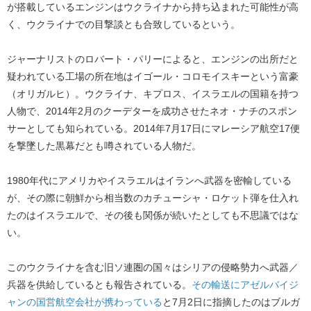
が搭載しているエンジンはウクライナから持ち込まれた可能性が高
く、ウクライナでの目撃談とも合致しているという。
ジャーナリストのロバート・パリーによると、エンジンの出所だと
疑われている工場の所在地はイゴール・コロモイスキーという富豪
（オリガルヒ）。ウクライナ、キプロス、イスラエルの国籍を持つ
人物で、2014年2月のクーデターを成功させたネオ・ナチのスポン
サーとしても知られている。2014年7月17日にマレーシア航空17便
を撃墜した黒幕だとも噂されている人物だ。
1980年代にアメリカやイスラエルはイランへ武器を密輸している
が、その際に朝鮮から相当数のカチューシャ・ロケット弾を仕入れ
たのはイスラエルで、その後も関係が続いたとしても不思議ではな
い。
このウクライナを含む旧ソ連圏の国々はシリアの侵略勢力へ武器／
兵器を供給しているとも報告されている。​
その輸送にアゼルバイジ
ャンの国営航空会社が携わっている
​と7月2日に指摘したのはブルガ