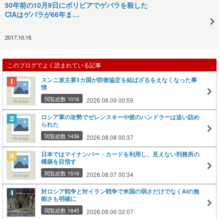
50年前の10月9日にボリビアでゲバラを殺した
CIAはゲバラが66年ま…
2017.10.15
このブログでよく読まれている記事
スンニ派主要3カ国が防衛協定を結ばざるをえなくなった事
情
閲覧総数 1016
2026.08.09 00:59
ロシア軍の攻勢でゼレンスキーや彼のハンドラーは追い詰め
られた
閲覧総数 1436
2026.08.08 00:37
日本ではマイナンバー・カードを利用し、見えない刑務所の
構築を目指す
閲覧総数 1516
2026.08.07 00:34
対ロシア戦争と対イラン戦争で米国の弱さだけでなくAIの無
能さも明確に
閲覧総数 1645
2026.08.06 02:07