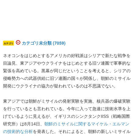
カテゴリ未分類 (7059)
カテゴリ
ネオコンをはじめとするアメリカの好戦派はシリアで新たな戦争を
目論見、東アジアやウクライナをはじめとする旧ソ連圏で軍事的な
緊張を高めている。黒幕が同じだということを考えると、シリアの
侵略勢力への武器供給に旧ソ連圏の国々が関係し、朝鮮のミサイル
開発にウクライナの協力が疑われているのは不思議でない。
東アジアでは朝鮮がミサイルの発射実験を実施、核兵器の爆破実験
を行っているとも言われている。今年に入って急速に技術水準を上
げているように見えるが、イギリスのシンクタンクIISS（戦略国際
研究所）は8月14日、​
朝鮮のミサイルに関するマイケル・エルマン
の技術的な分析
​を発表した。それによると、朝鮮の新しいミサイル