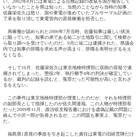
い。2002年8月には東電による点検記録の改竄を国が報告して
いなかったことを県は知った。当然のことながら当時の知事、
佐藤栄佐久は怒り、国や東電が進めていたプルサーマル計画の
了承を取り消して東電管内の原発稼働を拒否した。
再稼働が認められた2006年7月当時、佐藤知事は厳しい状況
に陥っていた。知事の弟である祐二が土地取引に関して検察か
ら取り調べを受けていたのだ。9月に祐二は逮捕された。県議会
内では知事の辞職を求める声が高まり、辞職を表明せざるをえ
なくなる。
そして10月、佐藤栄佐久は東京地検特捜部に収賄の容疑で逮
捕されてしまった。懲役2年、執行猶予4年の判決が確定してい
るが、裁判の記録を読むと、冤罪だった可能性が高いと言わざ
るをえない。
この事件は東京地検特捜部が捜査したのだが、それを特捜部
の副部長として指揮したのが佐久間達哉。この人物が特捜部長
だった2009年11月、政治収支報告書における虚偽記載の問題に
絡んで小沢一郎が告発されるが、この問題も事実上、冤罪だっ
た。
福島第1原発の事故を引き起こした責任は東電の旧経営陣だけ