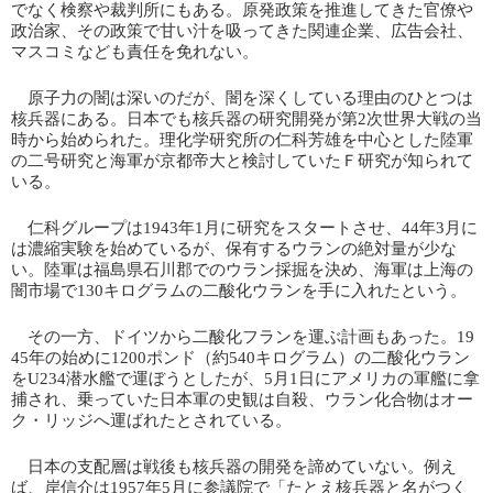
でなく検察や裁判所にもある。原発政策を推進してきた官僚や
政治家、その政策で甘い汁を吸ってきた関連企業、広告会社、
マスコミなども責任を免れない。
原子力の闇は深いのだが、闇を深くしている理由のひとつは
核兵器にある。日本でも核兵器の研究開発が第2次世界大戦の当
時から始められた。理化学研究所の仁科芳雄を中心とした陸軍
の二号研究と海軍が京都帝大と検討していたＦ研究が知られて
いる。
仁科グループは1943年1月に研究をスタートさせ、44年3月に
は濃縮実験を始めているが、保有するウランの絶対量が少な
い。陸軍は福島県石川郡でのウラン採掘を決め、海軍は上海の
闇市場で130キログラムの二酸化ウランを手に入れたという。
その一方、ドイツから二酸化フランを運ぶ計画もあった。19
45年の始めに1200ポンド（約540キログラム）の二酸化ウラン
をU234潜水艦で運ぼうとしたが、5月1日にアメリカの軍艦に拿
捕され、乗っていた日本軍の史観は自殺、ウラン化合物はオー
ク・リッジへ運ばれたとされている。
日本の支配層は戦後も核兵器の開発を諦めていない。例え
ば、岸信介は1957年5月に参議院で「たとえ核兵器と名がつく