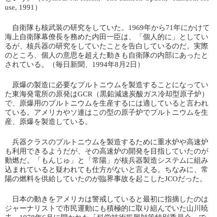
use, 1991）
自衛隊も核武装の研究をしていた。1969年から71年にかけて
海上自衛隊幕僚長を務めた内田一臣は、「個人的に」としてい
るが、核兵器の研究をしていたことを告白しているのだ。実際
のところ、個人の意思を超えた動きも自衛隊の内部にあったと
されている。（毎日新聞、1994年8月2日）
原爆の製造に必要なプルトニウムを製造することになってい
た東海発電所の原発はGCR（黒鉛減速炭酸ガス冷却型原子炉）
で、原爆用のプルトニウムを生産するには適していると言われ
ている。アメリカやソ連はこの型の原子炉でプルトニウムを生
産、原爆を製造している。
兵器クラスのプルトニウムを製造するために重水炉や高速炉
も利用できるようだが、その高速炉の開発を目指していたのが
動燃だ。「もんじゅ」と「常陽」が核兵器製造システムに組み
込まれていると疑われても仕方がないと言える。ちなみに、常
陽の燃料を供給していたのが臨界事故を起こしたJCOだった。
日本の動きをアメリカは警戒していると最初に指摘したのは
ジャーナリストで市民運動にも積極的に取り組んでいた山川暁