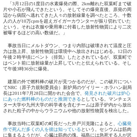
「3月12日の1度目の水素爆発の際、2km離れた双葉町まで破
片や小石が飛んできたという。そしてその爆発直後、原発の周
辺から病院へ逃れてきた人々の放射線量を調べたところ、十数
人の人が10万cpmを超えガイガーカウンターが振り切れていた
という。それは衣服や乗用車に付着した放射性物質により二次
被曝するほどの高い数値だ。」
事故当日にメルトダウン、つまり内部は破壊されて温度と圧
力は急上昇、放射性物質は環境中へ放出されはじめる。12日の
午後２時半頃にベント（排気）したとされているが、双葉町で
はベント前に放射線量が上昇していたと伝えられている。そし
て午後3時36分に爆発。
建屋の外で燃料棒の破片が見つかるのだが、この破片につい
てNRC（原子力規制委員会）新炉局のゲイリー・ホラハン副局
長は2011年7月28日に開かれた会合で、​
発見された破片は炉心
にあった燃料棒のものだと推測できる
​としている。マンチェス
ター大学や九州大学の科学者を含むチームは原子炉内から放出
された粒子の中からウラニウムや他の放射性物質を検出した。
事故当時に双葉町の町長だった井戸川克隆によると、​
心臓発
作で死んだ多くの人を彼は知っている
​という。セシウムは筋肉
に集まるようだが、心臓は筋肉の塊。福島には急死する人が沢