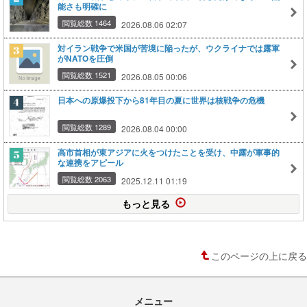
能さも明確に
閲覧総数 1464
2026.08.06 02:07
対イラン戦争で米国が苦境に陥ったが、ウクライナでは露軍
がNATOを圧倒
閲覧総数 1521
2026.08.05 00:06
日本への原爆投下から81年目の夏に世界は核戦争の危機
閲覧総数 1289
2026.08.04 00:00
高市首相が東アジアに火をつけたことを受け、中露が軍事的
な連携をアピール
閲覧総数 2063
2025.12.11 01:19
もっと見る
このページの上に戻る
メニュー