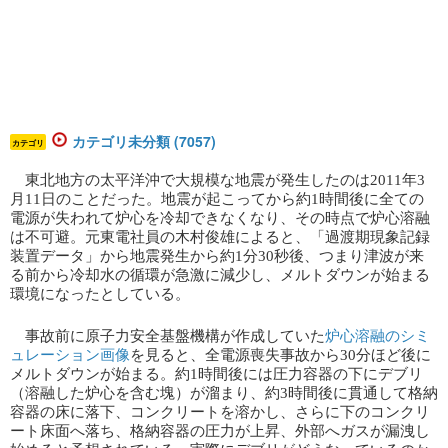
カテゴリ未分類 (7057)
カテゴリ
東北地方の太平洋沖で大規模な地震が発生したのは2011年3
月11日のことだった。地震が起こってから約1時間後に全ての
電源が失われて炉心を冷却できなくなり、その時点で炉心溶融
は不可避。元東電社員の木村俊雄によると、「過渡期現象記録
装置データ」から地震発生から約1分30秒後、つまり津波が来
る前から冷却水の循環が急激に減少し、メルトダウンが始まる
環境になったとしている。
事故前に原子力安全基盤機構が作成していた​
炉心溶融のシミ
ュレーション画像
​を見ると、全電源喪失事故から30分ほど後に
メルトダウンが始まる。約1時間後には圧力容器の下にデブリ
（溶融した炉心を含む塊）が溜まり、約3時間後に貫通して格納
容器の床に落下、コンクリートを溶かし、さらに下のコンクリ
ート床面へ落ち、格納容器の圧力が上昇、外部へガスが漏洩し