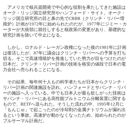
アメリカで核兵器開発で中心的な役割を果たしてきた施設は
オーク・リッジ国立研究所やハンフォード・サイト。オーク・
リッジ国立研究所の目と鼻の先でCRBR（クリンチ・リバー増
殖炉）計画が1972年に始められたのだが、1977年にジミー・カ
ーターが大統領に就任しすると核政策の変更があり、基礎的な
研究計画を除いて中止になる。
しかし、ロナルド・レーガン政権になった後の1981年に計画
は復活したが、87年に議会はクリンチ・リバーへの予算を打ち
切る。そこで高速増殖炉を推進していた勢力が目をつけたのが
日本だ。クリンチ・リバー計画の技術を格安の値段で日本の電
力会社へ売られることになる。
その結果、毎年何十人もの科学者たちが日本からクリンチ・
リバー計画の関連施設を訪れ、ハンフォードとサバンナ・リバ
ーの施設へ入っている。中でも日本人が最も欲しがった技術は
サバンナ・リバーにある高性能プルトニウム分離装置に関する
もので、RETFへ送られた。そうした流れの中、1995年12月に
「もんじゅ」で起こったのが冷却剤の金属ナトリウムが漏れ出
るという事故。高速炉が動かなくなったため、始められたのが
プルサーマル計画だ。