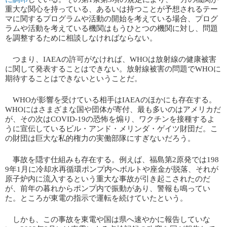
重大な関心を持っている、あるいは持つことが予想されるテー
マに関するプログラムや活動の開始を考えている場合、プログ
ラムや活動を考えている機関はもうひとつの機関に対し、問題
を調整するために相談しなければならない。
つまり、IAEAの許可がなければ、WHOは放射線の健康被害
に関して発表することはできない。放射線被害の問題でWHOに
期待することはできないということだ。
WHOが影響を受けている相手はIAEAのほかにも存在する。
WHOにはさまざまな国や団体が寄付、最も多いのはアメリカだ
が、その次はCOVID-19の恐怖を煽り、ワクチンを接種するよ
うに宣伝しているビル・アンド・メリンダ・ゲイツ財団だ。こ
の財団は巨大な私的権力の実働部隊にすぎないだろう。
事故を隠す仕組みも存在する。例えば、福島第2原発では198
9年1月に冷却水再循環ポンプ内へボルトや座金が脱落、それが
原子炉内に流入するという重大な事故が引き起こされたのだ
が、前年の暮れからポンプ内で振動があり、警報も鳴ってい
た。ところが東電の指示で運転を続けていたという。
しかも、この事故を東電や国は県へ速やかに報告していな