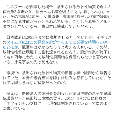
このプールが倒壊した場合、放出される放射性物質で近くの
福島第2原発や女川原発へも影響が及ぶことは避けられなかっ
た。その福島第2原発、女川原発、東海第2原発も地震で冷却が
不能になる寸前だったと言われている。こうした原発もメルト
ダウンしていたなら、東日本は壊滅していただろう。
日本政府は2051年までに廃炉させるとしていたが、イギリス
の​
タイムズ紙はこの原発を廃炉するまでに必要な時間を200年
だと推定
​。数百年はかかるだろうと考える人もいる。その間、
放射性物質は環境中に垂れ流されるだろう。廃炉作業が終了し
ても10万年にわたって放射性廃棄物を保管ならないと言われて
いる。原発事故の先は見えない。
環境中に放出された放射性物質の影響は早い段階から報告さ
れていた。原発の場合被害を隠す仕組みは存在していたが、そ
れでは隠しきれない状態だったのだ。
例えば、医療法人の徳洲会を創設した徳田虎雄の息子で衆議
院議員だった徳田毅は事故の翌月、2011年4月17日に自身の
「オフィシャルブログ」（現在は削除されている）で次のよう
に書いている：