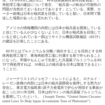
夫。1978年6月に開かれた「科学技術振興対策特別委員会」で
再処理工場の建設について発言、「核兵器への転化の可能性の
問題が当然出てまいるわけであります」としている。実際、カ
ーター政権は日本が核武装を目指していると疑い、日米間で緊
迫した場面があったと言われている。
アメリカの情報機関の内部には日本が核兵器を開発している
と信じている人が少なくないようだ。日本が核武装を目指して
いると信じられている一因はリサイクル機器試験施設（RETF）
の建設を計画したことにある。
RETFとはプルトニウムを分離／抽出することを目的とする特
殊再処理工場で、東海再処理工場に付属する形で作られること
になった。常陽やもんじゅで生産した兵器級プルトニウムをRE
TFで再処理すれば、30発以上の核兵器を日本は製造できるとい
うことだ。
ジャーナリストのジョセフ・トレントによると、ロナルド・
レーガン政権の内部には日本の核兵器開発を後押しする勢力が
存在し、東京電力福島第1原子力発電所で炉心が用揺する事故が
起こった2011年当時、日本は約70トンの核兵器級プルトニウム
を蓄積していたという。（Joseph Trento, “United States Circumv
ented Laws To Help Japan Accumulate Tons of Plutonium”）