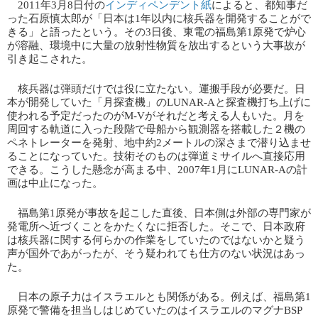
2011年3月8日付の​
インディペンデント紙
​によると、都知事だ
った石原慎太郎が「日本は1年以内に核兵器を開発することがで
きる」と語ったという。その3日後、東電の福島第1原発で炉心
が溶融、環境中に大量の放射性物質を放出するという大事故が
引き起こされた。
核兵器は弾頭だけでは役に立たない。運搬手段が必要だ。日
本が開発していた「月探査機」のLUNAR-Aと探査機打ち上げに
使われる予定だったのがM-Vがそれだと考える人もいた。月を
周回する軌道に入った段階で母船から観測器を搭載した２機の
ペネトレーターを発射、地中約2メートルの深さまで潜り込ませ
ることになっていた。技術そのものは弾道ミサイルへ直接応用
できる。こうした懸念が高まる中、2007年1月にLUNAR-Aの計
画は中止になった。
福島第1原発が事故を起こした直後、日本側は外部の専門家が
発電所へ近づくことをかたくなに拒否した。そこで、日本政府
は核兵器に関する何らかの作業をしていたのではないかと疑う
声が国外であがったが、そう疑われても仕方のない状況はあっ
た。
日本の原子力はイスラエルとも関係がある。例えば、福島第1
原発で警備を担当しはじめていたのはイスラエルのマグナBSP