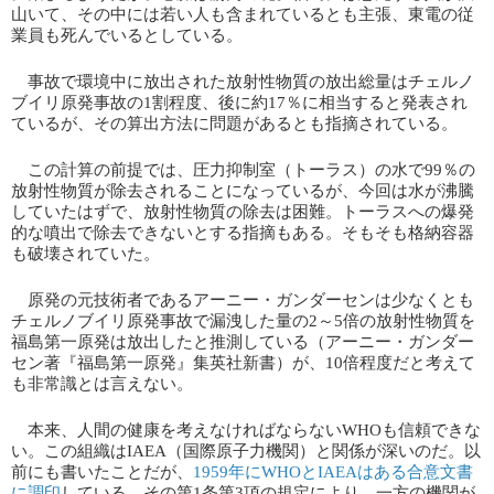
山いて、その中には若い人も含まれているとも主張、東電の従
業員も死んでいるとしている。
事故で環境中に放出された放射性物質の放出総量はチェルノ
ブイリ原発事故の1割程度、後に約17％に相当すると発表され
ているが、その算出方法に問題があるとも指摘されている。
この計算の前提では、圧力抑制室（トーラス）の水で99％の
放射性物質が除去されることになっているが、今回は水が沸騰
していたはずで、放射性物質の除去は困難。トーラスへの爆発
的な噴出で除去できないとする指摘もある。そもそも格納容器
も破壊されていた。
原発の元技術者であるアーニー・ガンダーセンは少なくとも
チェルノブイリ原発事故で漏洩した量の2～5倍の放射性物質を
福島第一原発は放出したと推測している（アーニー・ガンダー
セン著『福島第一原発』集英社新書）が、10倍程度だと考えて
も非常識とは言えない。
本来、人間の健康を考えなければならないWHOも信頼できな
い。この組織はIAEA（国際原子力機関）と関係が深いのだ。以
前にも書いたことだが、​
1959年にWHOとIAEAはある合意文書
に調印
​している。その第1条第3項の規定により、一方の機関が