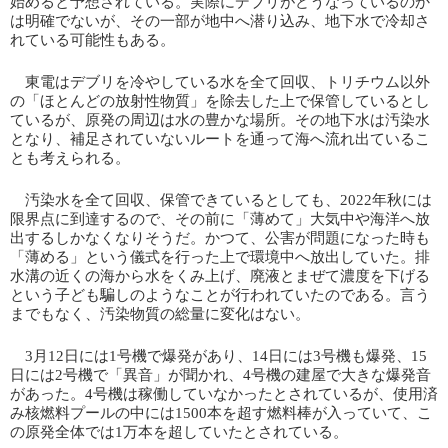
始めると予想されている。実際にデブリがどうなっているのか
は明確でないが、その一部が地中へ潜り込み、地下水で冷却さ
れている可能性もある。
東電はデブリを冷やしている水を全て回収、トリチウム以外
の「ほとんどの放射性物質」を除去した上で保管しているとし
ているが、原発の周辺は水の豊かな場所。その地下水は汚染水
となり、補足されていないルートを通って海へ流れ出ているこ
とも考えられる。
汚染水を全て回収、保管できているとしても、2022年秋には
限界点に到達するので、その前に「薄めて」大気中や海洋へ放
出するしかなくなりそうだ。かつて、公害が問題になった時も
「薄める」という儀式を行った上で環境中へ放出していた。排
水溝の近くの海から水をくみ上げ、廃液とまぜて濃度を下げる
という子ども騙しのようなことが行われていたのである。言う
までもなく、汚染物質の総量に変化はない。
3月12日には1号機で爆発があり、14日には3号機も爆発、15
日には2号機で「異音」が聞かれ、4号機の建屋で大きな爆発音
があった。4号機は稼働していなかったとされているが、使用済
み核燃料プールの中には1500本を超す燃料棒が入っていて、こ
の原発全体では1万本を超していたとされている。