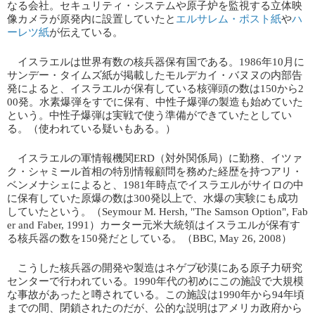
なる会社。セキュリティ・システムや原子炉を監視する立体映
像カメラが原発内に設置していたと​
エルサレム・ポスト紙
​や​
ハ
ーレツ紙
​が伝えている。
イスラエルは世界有数の核兵器保有国である。1986年10月に
サンデー・タイムズ紙が掲載したモルデカイ・バヌヌの内部告
発によると、イスラエルが保有している核弾頭の数は150から2
00発。水素爆弾をすでに保有、中性子爆弾の製造も始めていた
という。中性子爆弾は実戦で使う準備ができていたとしてい
る。（使われている疑いもある。）
イスラエルの軍情報機関ERD（対外関係局）に勤務、イツァ
ク・シャミール首相の特別情報顧問を務めた経歴を持つアリ・
ベンメナシェによると、1981年時点でイスラエルがサイロの中
に保有していた原爆の数は300発以上で、水爆の実験にも成功
していたという。（Seymour M. Hersh, "The Samson Option", Fab
er and Faber, 1991）カーター元米大統領はイスラエルが保有す
る核兵器の数を150発だとしている。（BBC, May 26, 2008）
こうした核兵器の開発や製造はネゲブ砂漠にある原子力研究
センターで行われている。1990年代の初めにこの施設で大規模
な事故があったと噂されている。この施設は1990年から94年頃
までの間、閉鎖されたのだが、公的な説明はアメリカ政府から