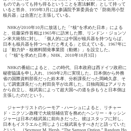
ものであっても持ち得るということを憲法解釈」として持って
いると答弁、1959年3月には参議院予算委員会で「防衛用小型
核兵器」は合憲だと主張している。
NHKが2010年10月に放送した「“核”を求めた日本」による
と、佐藤栄作首相は1965年に訪米した際、リンドン・ジョンソ
ン米大統領に対し、「個人的には中国が核兵器を持つならば、
日本も核兵器を持つべきだと考える」と伝えている。1967年に
は「動力炉・核燃料開発事業団（動燃）」を設立した。
（「“核”を求めた日本」NHK、2010年10月3日）
NHKの番組によると、この時代、日本政府は西ドイツ政府に
秘密協議を申し入れ、1969年2月に実現した。日本側から外務
省の国際資料部長だった鈴木孝、分析課長だった岡崎久彦、そ
して調査課長だった村田良平が出席した。日独両国はアメリカ
から自立し、核武装によって超大国への道を歩もうと日本側は
主張したのだという。
ジャーナリストのシーモア・ハーシュによると、リチャー
ド・ニクソン政権で大統領補佐官を務めたヘンリー・キッシン
ジャーは日本の核武装に前向きだった。彼はスタッフに対し、
日本もイスラエルと同じように核武装をすべきだと語っていた
という。（Seymour M. Hersh, “The Samson Option,” Random Ho