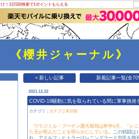
分け！1日5回検索で1ポイントもらえる
《櫻井ジャーナル》
< 新しい記事
新着記事一覧(全705
2021.12.22
COVID-19騒動に気を取られている間に軍事挑
カテゴリ：
カテゴリ未分類
​
ウラジミル・プーチン露大統領は昨年6月、「レニ
た兄が死んだことを明らかにしている
​。この戦闘は
れ、アドルフ・ヒトラーはレニングラード市民を餓