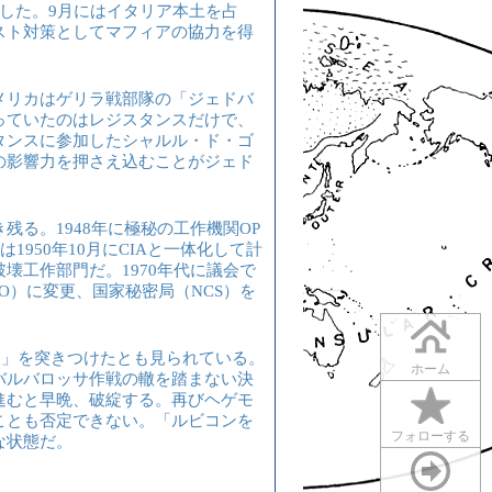
した。9月にはイタリア本土を占
スト対策としてマフィアの協力を得
メリカはゲリラ戦部隊の「ジェドバ
っていたのはレジスタンスだけで、
タンスに参加したシャルル・ド・ゴ
の影響力を押さえ込むことがジェド
る。1948年に極秘の工作機関OP
1950年10月にCIAと一体化して計
壊工作部門だ。1970年代に議会で
O）に変更、国家秘密局（NCS）を
牒」を突きつけたとも見られている。
ホーム
バルバロッサ作戦の轍を踏まない決
進むと早晩、破綻する。再びヘゲモ
ことも否定できない。「ルビコンを
フォローする
な状態だ。