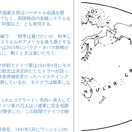
平国家主席はバーチャル会議を開
けでなく、両国独自の金融システムを
「同盟以上」とも表現する。
明確で、「戦争は避けたいが、戦争し
にイスラエルやアメリカを後ろ盾とする
は2015年にバラク・オバマ政権が
うに、動くときは速いだろう。
戦でドイツ軍は1941年9月にモス
の敗北は決定的だとヒトラーが語っ
事首席補佐官だったヘイスティング
推測しているが、モスクワは陥落しな
（ボルゴグラード）市内へ突入して
ドイツ軍25万人はソ連軍に完全包囲
0名が降伏した。この段階でドイツの敗
化、1943年5月にワシントンDC