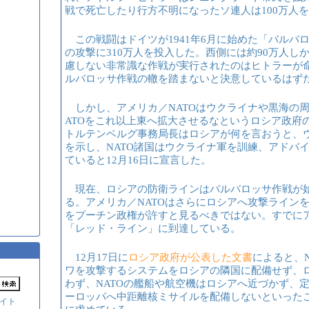
戦で死亡したり行方不明になったソ連人は100万人
この戦闘はドイツが1941年6月に始めた「バルバ
の攻撃に310万人を投入した。西側には約90万人
慮しない非常識な作戦が実行されたのはヒトラーが
ルバロッサ作戦の轍を踏まないと決意しているはず
しかし、アメリカ／NATOはウクライナや黒海の
ATOをこれ以上東へ拡大させるなというロシア政府の
トルテンベルグ事務局長はロシアが何を言おうと、
を示し、NATO諸国はウクライナ軍を訓練、アドバ
ていると12月16日に宣言した。
現在、ロシアの防衛ラインはバルバロッサ作戦が
る。アメリカ／NATOはさらにロシアへ攻撃ライン
をプーチン政権が許すと見るべきではない。すでにア
「レッド・ライン」に到達している。
12月17日に​
ロシア政府が公表した文書
​によると、
ワを攻撃するシステムをロシアの隣国に配備せず、
わず、NATOの艦船や航空機はロシアへ近づかず、
ーロッパへ中距離核ミサイルを配備しないといった
イト