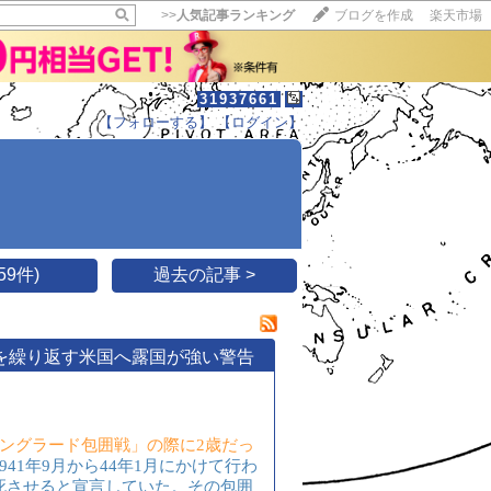
>>
人気記事ランキング
ブログを作成
楽天市場
31937661
【フォローする】
【ログイン】
【毎日開催】
15記事にいいね！で1ポイント
10秒滞在
いいね!
--
/
--
9件)
過去の記事 >
発を繰り返す米国へ露国が強い警告
ングラード包囲戦」の際に2歳だっ
1941年9月から44年1月にかけて行わ
死させると宣言していた。その包囲