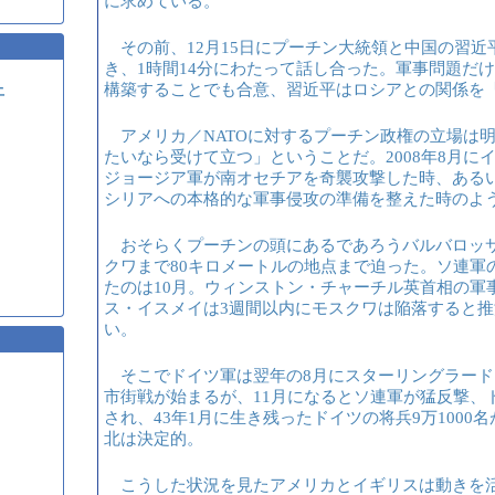
に求めている。
その前、12月15日にプーチン大統領と中国の習近
き、1時間14分にわたって話し合った。軍事問題だ
構築することでも合意、習近平はロシアとの関係を
土
アメリカ／NATOに対するプーチン政権の立場は
たいなら受けて立つ」ということだ。2008年8月
ジョージア軍が南オセチアを奇襲攻撃した時、あるい
シリアへの本格的な軍事侵攻の準備を整えた時のよ
おそらくプーチンの頭にあるであろうバルバロッサ作
クワまで80キロメートルの地点まで迫った。ソ連軍
たのは10月。ウィンストン・チャーチル英首相の軍
ス・イスメイは3週間以内にモスクワは陥落すると
い。
そこでドイツ軍は翌年の8月にスターリングラード
市街戦が始まるが、11月になるとソ連軍が猛反撃、
され、43年1月に生き残ったドイツの将兵9万100
北は決定的。
こうした状況を見たアメリカとイギリスは動きを活発