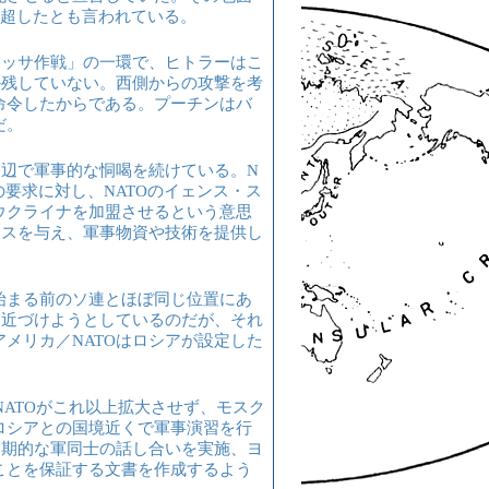
を超したとも言われている。
ロッサ作戦」の一環で、ヒトラーはこ
しか残していない。西側からの攻撃を考
命令したからである。プーチンはバ
だ。
周辺で軍事的な恫喝を続けている。N
要求に対し、NATOのイェンス・ス
ウクライナを加盟させるという意思
イスを与え、軍事物資や技術を提供し
始まる前のソ連とほぼ同じ位置にあ
を近づけようとしているのだが、それ
メリカ／NATOはロシアが設定した
NATOがこれ以上拡大させず、モスク
ロシアとの国境近くで軍事演習を行
定期的な軍同士の話し合いを実施、ヨ
ことを保証する文書を作成するよう