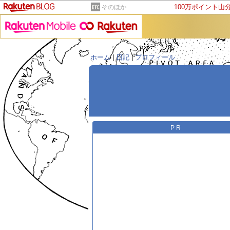
100万ポイント山
そのほか
ホーム
|
日記
|
プロフィール
PR