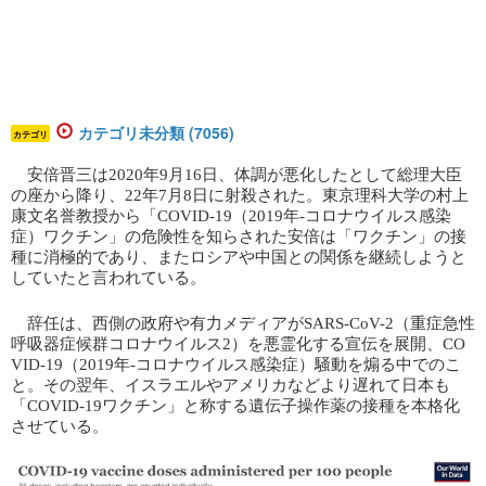
カテゴリ未分類 (7056)
カテゴリ
安倍晋三は2020年9月16日、体調が悪化したとして総理大臣
の座から降り、22年7月8日に射殺された。東京理科大学の村上
康文名誉教授から「COVID-19（2019年-コロナウイルス感染
症）ワクチン」の危険性を知らされた安倍は「ワクチン」の接
種に消極的であり、またロシアや中国との関係を継続しようと
していたと言われている。
辞任は、西側の政府や有力メディアがSARS-CoV-2（重症急性
呼吸器症候群コロナウイルス2）を悪霊化する宣伝を展開、CO
VID-19（2019年-コロナウイルス感染症）騒動を煽る中でのこ
と。その翌年、イスラエルやアメリカなどより遅れて日本も
「COVID-19ワクチン」と称する遺伝子操作薬の接種を本格化
させている。