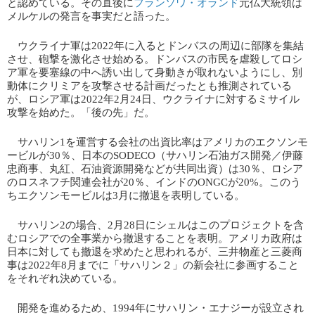
と認めている。その直後に​
フランソワ・オランド
​元仏大統領は
メルケルの発言を事実だと語った。
ウクライナ軍は2022年に入るとドンバスの周辺に部隊を集結
させ、砲撃を激化させ始める。ドンバスの市民を虐殺してロシ
ア軍を要塞線の中へ誘い出して身動きが取れないようにし、別
動体にクリミアを攻撃させる計画だったとも推測されている
が、ロシア軍は2022年2月24日、ウクライナに対するミサイル
攻撃を始めた。「後の先」だ。
サハリン1を運営する会社の出資比率はアメリカのエクソンモ
ービルが30％、日本のSODECO（サハリン石油ガス開発／伊藤
忠商事、丸紅、石油資源開発などが共同出資）は30％、ロシア
のロスネフチ関連会社が20％、インドのONGCが20%。このう
ちエクソンモービルは3月に撤退を表明している。
サハリン2の場合、2月28日にシェルはこのプロジェクトを含
むロシアでの全事業から撤退することを表明。アメリカ政府は
日本に対しても撤退を求めたと思われるが、三井物産と三菱商
事は2022年8月までに「サハリン２」の新会社に参画すること
をそれぞれ決めている。
開発を進めるため、1994年にサハリン・エナジーが設立され