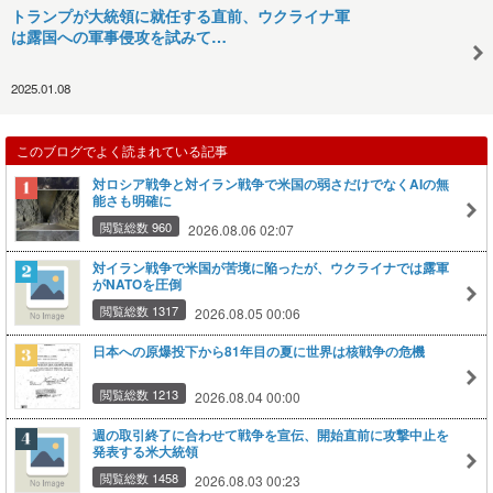
トランプが大統領に就任する直前、ウクライナ軍
は露国への軍事侵攻を試みて…
2025.01.08
このブログでよく読まれている記事
対ロシア戦争と対イラン戦争で米国の弱さだけでなくAIの無
能さも明確に
閲覧総数 960
2026.08.06 02:07
対イラン戦争で米国が苦境に陥ったが、ウクライナでは露軍
がNATOを圧倒
閲覧総数 1317
2026.08.05 00:06
日本への原爆投下から81年目の夏に世界は核戦争の危機
閲覧総数 1213
2026.08.04 00:00
週の取引終了に合わせて戦争を宣伝、開始直前に攻撃中止を
発表する米大統領
閲覧総数 1458
2026.08.03 00:23