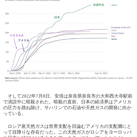
そして2022年7月8日、安倍は奈良県奈良市の大和西大寺駅前
で演説中に暗殺された。暗殺の直前、日本の経済界はアメリカ
の圧力を跳ね除け、サハリンでの石油や天然ガスの開発に向か
っている。
ロシア産天然ガスは世界支配を目論むアメリカの支配層にと
って目障りな存在だった。この天然ガスがロシアをヨーロッパ