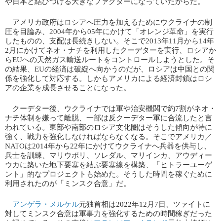
や日本と結びつける大きなファクターになっていたからだ。
アメリカ政府はロシアへ圧力を加えるためにウクライナの制
圧を目論み、2004年から05年にかけて「オレンジ革命」を実行
したものの、支配は長続きしない。そこで2013年11月から14年
2月にかけてネオ・ナチを利用したクーデターを実行、ロシアか
らEUへの天然ガス輸送ルートをコントロールしようとした。そ
の結果、EUの経済は破綻へ向かうのだが、ロシアは中国との関
係を強化して対応する。しかもアメリカによる経済封鎖はロシ
アの企業を成長させることになった。
クーデター後、ウクライナでは軍や治安機関で約7割がネオ・
ナチ体制を嫌って離脱、一部は反クーデター軍に合流したと言
われている。東部や南部のロシア文化圏はそうした傾向が特に
強く、戦力を強化しなければならなくなる。そこでアメリカ／
NATOは2014年から22年にかけてウクライナへ兵器を供与し、
兵士を訓練、マリウポリ、ソレダル、マリインカ、アウディー
ウカに築いた地下要塞を結ぶ要塞線を構築、「ヒトラーユーゲ
ント」的なプロジェクトも始めた。そうした時間を稼ぐために
利用されたのが「ミンスク合意」だ。
​
アンゲラ・メルケル
​元独首相は2022年12月7日、ツァイトに
対してミンスク合意は軍事力を強化するための時間稼ぎだった