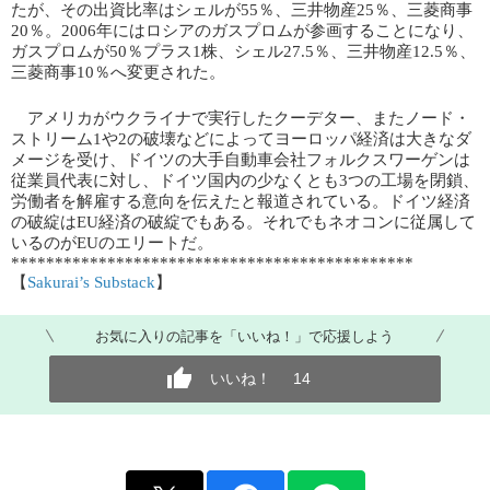
たが、その出資比率はシェルが55％、三井物産25％、三菱商事
20％。2006年にはロシアのガスプロムが参画することになり、
ガスプロムが50％プラス1株、シェル27.5％、三井物産12.5％、
三菱商事10％へ変更された。
アメリカがウクライナで実行したクーデター、またノード・
ストリーム1や2の破壊などによってヨーロッパ経済は大きなダ
メージを受け、ドイツの大手自動車会社フォルクスワーゲンは
従業員代表に対し、ドイツ国内の少なくとも3つの工場を閉鎖、
労働者を解雇する意向を伝えたと報道されている。ドイツ経済
の破綻はEU経済の破綻でもある。それでもネオコンに従属して
いるのがEUのエリートだ。
**********************************************
【​
Sakurai’s Substack
​】
お気に入りの記事を「いいね！」で応援しよう
いいね！
14