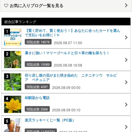
お気に入りブログ一覧を見る
総合記事ランキング
【賢く貯めて、賢く使おう！】あなたに合ったカードを選ん
で支払いをお得に！✨
閲覧総数 18578
2026.08.07 11:00
暑さに強い！マリーゴールドと日々草の種を採ろう！
閲覧総数 10089
2026.08.08 16:58
切り戻し後の花がまた咲き始めた ニチニチソウ サルビ
ア ペチュニア
閲覧総数 4097
2026.08.09 00:00
幼馴染から電話
閲覧総数 2566
2026.08.09 00:10
楽天ラッキーくじ一覧（PC版）
閲覧総数 11205224