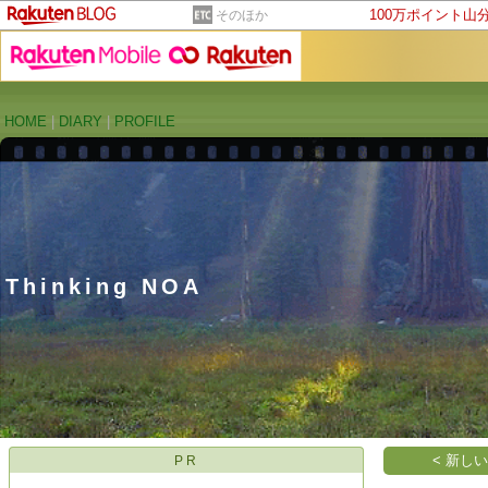
100万ポイント山
そのほか
HOME
|
DIARY
|
PROFILE
Thinking NOA
< 新し
PR