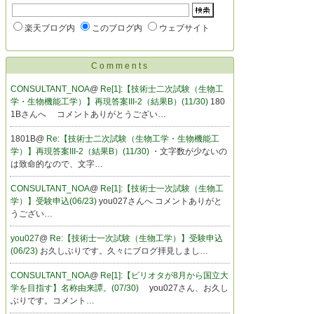
楽天ブログ内
このブログ内
ウェブサイト
Comments
CONSULTANT_NOA
@
Re[1]:【技術士二次試験（生物工
学・生物機能工学）】再現答案III-2（結果B）(11/30)
180
1Bさんへ コメントありがとうござい…
1801B@
Re:【技術士二次試験（生物工学・生物機能工
学）】再現答案III-2（結果B）(11/30)
・文字数が少ないの
は致命的なので、文字…
CONSULTANT_NOA
@
Re[1]:【技術士一次試験（生物工
学）】受験申込(06/23)
you027さんへ コメントありがと
うござい…
you027
@
Re:【技術士一次試験（生物工学）】受験申込
(06/23)
お久しぶりです。久々にブログ拝見しまし…
CONSULTANT_NOA
@
Re[1]:【ビリオタが8月から国立大
学を目指す】名称由来譚。(07/30)
you027さん、お久し
ぶりです。コメント…