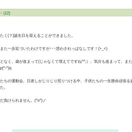
･
(12)
E
く(？)誕生日を迎えることができました。
た一歩近づいたわけですが･･･惑わされっぱなしです！(>_<)
なく、歳が改まって(じゃなくて増えてですね^^;）、気分も改まって、ま
^-^)q
たちの運動会。日差しがじりじり照りつける中、子供たちの一生懸命頑張る
した。
負けられません。(^o^)ノ