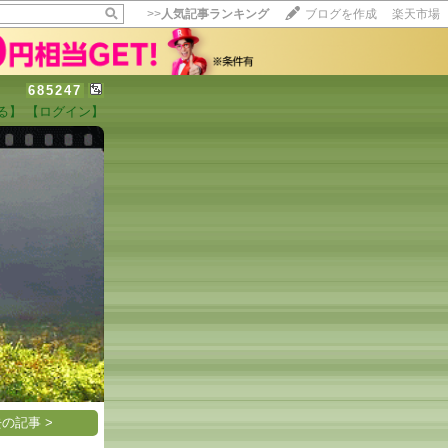
>>
人気記事ランキング
ブログを作成
楽天市場
685247
る】
【ログイン】
【毎日開催】
15記事にいいね！で1ポイント
10秒滞在
いいね!
--
/
--
の記事 >