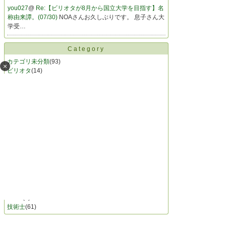
you027
@
Re:【ビリオタが8月から国立大学を目指す】名
称由来譚。(07/30)
NOAさんお久しぶりです。 息子さん大
学受…
Category
カテゴリ未分類
(93)
×
ビリオタ
(14)
偏差値50から63へ
(8)
BOOK
(75)
BUSINESS
(38)
CHILDCARE
(92)
COOKING
(21)
HEALTH
(67)
LIFE
(34)
LOVE
(58)
MANAGEMENT
(728)
MONEY
(41)
TIME
(13)
RESTROOM
(213)
事例８０分料理法
(18)
FACE
(3)
技術士
(61)