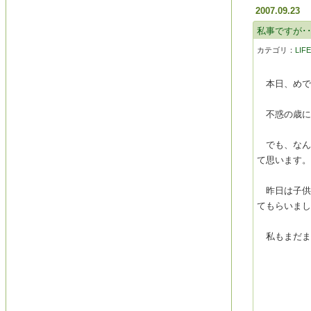
2007.09.23
私事ですが･･
カテゴリ：
LIF
本日、めでた
不惑の歳にま
でも、なんと
て思います。p(
昨日は子供
てもらいま
私もまだまだ