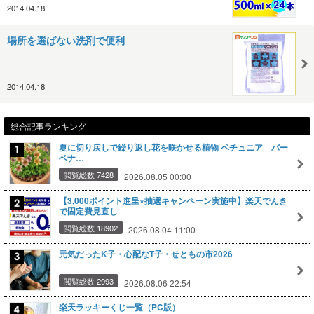
2014.04.18
場所を選ばない洗剤で便利
2014.04.18
総合記事ランキング
夏に切り戻しで繰り返し花を咲かせる植物 ペチュニア バー
ベナ…
閲覧総数 7428
2026.08.05 00:00
【3,000ポイント進呈×抽選キャンペーン実施中】楽天でんき
で固定費見直し
閲覧総数 18902
2026.08.04 11:00
元気だったK子・心配なT子・せともの市2026
閲覧総数 2993
2026.08.06 22:54
楽天ラッキーくじ一覧（PC版）