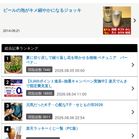
ビールの泡がキメ細やかになるジョッキ
2014.09.21
総合記事ランキング
夏に切り戻しで繰り返し花を咲かせる植物 ペチュニア バー
ベナ…
閲覧総数 7440
2026.08.05 00:00
【3,000ポイント進呈×抽選キャンペーン実施中】楽天でんき
で固定費見直し
閲覧総数 18935
2026.08.04 11:00
元気だったK子・心配なT子・せともの市2026
閲覧総数 3011
2026.08.06 22:54
楽天ラッキーくじ一覧（PC版）