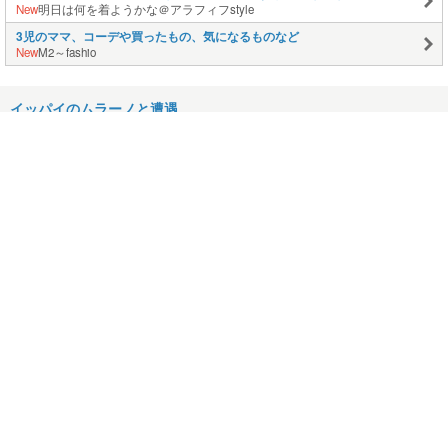
New
明日は何を着ようかな＠アラフィフstyle
3児のママ、コーデや買ったもの、気になるものなど
New
M2～fashio
イッパイのムラーノと遭遇
2007.04.08
コメント(4)
フルメンテ
2007.04.06
コメント(2)
あたため過ぎ＞＜
2007.04.03
コメント(10)
オフレポあっぷっぷｗ