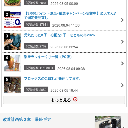
閲覧総数 7084
2026.08.05 00:00
【3,000ポイント進呈×抽選キャンペーン実施中】楽天でんき
で固定費見直し
閲覧総数 17661
2026.08.04 11:00
元気だったK子・心配なT子・せともの市2026
閲覧総数 2762
2026.08.06 22:54
楽天ラッキーくじ一覧（PC版）
閲覧総数 11198091
2026.08.04 09:38
フロックスのこぼれが発芽してます。
閲覧総数 2052
2026.08.05 19:44
もっと見る
改造計画第２章 最終ギア