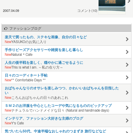
2007.04.09
コメント(10)
ファッションブログ
楽天で買ったもの、ステキな画像、自分の日々など
New
YASUKOのお気に入り
手作りビーズアクセサリーや雑貨を楽しむ暮らし
New
Natural＊Cafe
人生の後半戦を楽しく、穏やかに過ごせるように
New
This is what I am. ～私の在り方～
日々のコーディネート手帖
New
** Comfortable Days **
おばちゃんなりのオサレを楽しみつつ、かわいいおばちゃんを目指した
い
New
ころんおばちゃんの日々のあれこれ
ＳＭ２のお洋服を中心としたコーデや気になるもののピックアップ
New
ナチュラルでハンドメイドな日々 (Natural and handmade days)
インテリア、ファッション大好きな主婦のブログ
New
Y's Cafe
気づいたら50代、中途半端なおしゃれのつまずき 旅行などなど