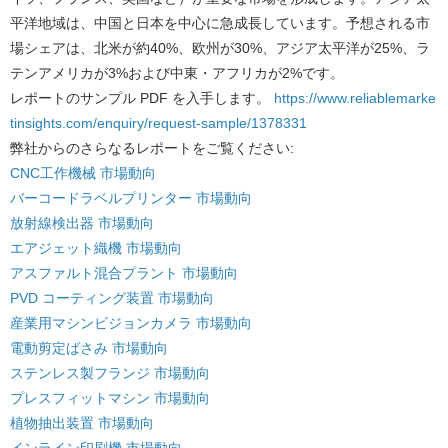
平洋地域は、中国と日本を中心に急成長しています。予想される市
場シェアは、北米が約40%、欧州が30%、アジア太平洋が25%、ラ
テンアメリカが3%および中東・アフリカが2%です。
レポートのサンプル PDF を入手します。
https://www.reliablemarke
tinsights.com/enquiry/request-sample/1378331
弊社からのさらなるレポートをご覧ください:
CNC工作機械 市場動向
バーコードラベルプリンター 市場動向
放射線検出器 市場動向
エアジェット織機 市場動向
アスファルト混合プラント 市場動向
PVD コーティング装置 市場動向
産業用マシンビジョンカメラ 市場動向
電動剪定ばさみ 市場動向
ステンレス製フランジ 市場動向
プレスフィットマシン 市場動向
植物抽出装置 市場動向
インライン印刷機 市場動向