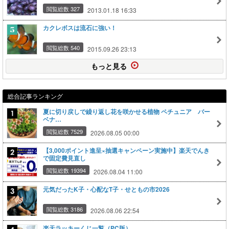
閲覧総数 327
2013.01.18 16:33
カクレボスは流石に強い！
閲覧総数 540
2015.09.26 23:13
もっと見る
総合記事ランキング
夏に切り戻しで繰り返し花を咲かせる植物 ペチュニア バー
ベナ…
閲覧総数 7529
2026.08.05 00:00
【3,000ポイント進呈×抽選キャンペーン実施中】楽天でんき
で固定費見直し
閲覧総数 19394
2026.08.04 11:00
元気だったK子・心配なT子・せともの市2026
閲覧総数 3186
2026.08.06 22:54
楽天ラッキーくじ一覧（PC版）