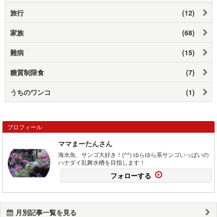
旅行
(12)
家族
(68)
難病
(15)
糖質制限食
(7)
うちのワンコ
(1)
プロフィール
ママまーたんさん
海水魚、サンゴ大好き！(^^) ゆらゆら系サンゴいっぱいの
ハナダイ乱舞水槽を目指します！
フォローする
月別記事一覧を見る