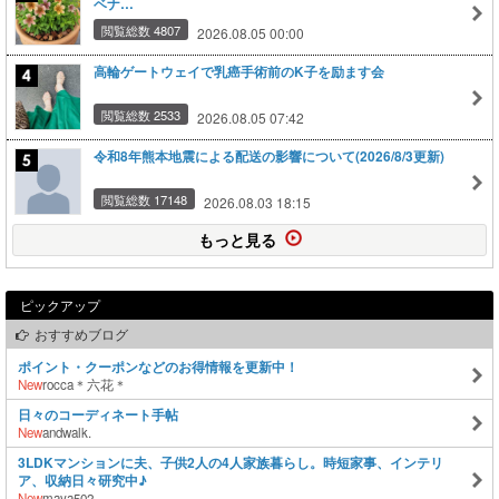
ベナ…
閲覧総数 4807
2026.08.05 00:00
高輪ゲートウェイで乳癌手術前のK子を励ます会
閲覧総数 2533
2026.08.05 07:42
令和8年熊本地震による配送の影響について(2026/8/3更新)
閲覧総数 17148
2026.08.03 18:15
もっと見る
ピックアップ
おすすめブログ
ポイント・クーポンなどのお得情報を更新中！
New
rocca＊六花＊
日々のコーディネート手帖
New
andwalk.
3LDKマンションに夫、子供2人の4人家族暮らし。時短家事、インテリ
ア、収納日々研究中♪
New
maya502