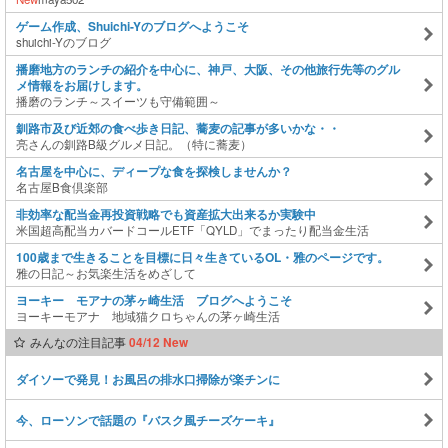
ゲーム作成、Shuichi-Yのブログへようこそ
shuichi-Yのブログ
播磨地方のランチの紹介を中心に、神戸、大阪、その他旅行先等のグル
メ情報をお届けします。
播磨のランチ～スイーツも守備範囲～
釧路市及び近郊の食べ歩き日記、蕎麦の記事が多いかな・・
亮さんの釧路B級グルメ日記。（特に蕎麦）
名古屋を中心に、ディープな食を探検しませんか？
名古屋B食倶楽部
非効率な配当金再投資戦略でも資産拡大出来るか実験中
米国超高配当カバードコールETF「QYLD」でまったり配当金生活
100歳まで生きることを目標に日々生きているOL・雅のページです。
雅の日記～お気楽生活をめざして
ヨーキー モアナの茅ヶ崎生活 ブログへようこそ
ヨーキーモアナ 地域猫クロちゃんの茅ヶ崎生活
みんなの注目記事
04/12 New
ダイソーで発見！お風呂の排水口掃除が楽チンに
今、ローソンで話題の『バスク風チーズケーキ』