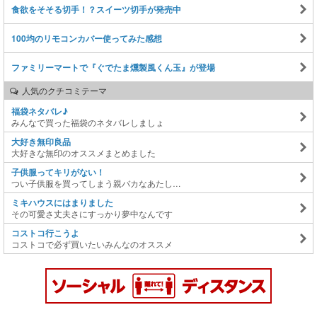
食欲をそそる切手！？スイーツ切手が発売中
100均のリモコンカバー使ってみた感想
ファミリーマートで『ぐでたま燻製風くん玉』が登場
人気のクチコミテーマ
福袋ネタバレ♪
みんなで買った福袋のネタバレしましょ
大好き無印良品
大好きな無印のオススメまとめました
子供服ってキリがない！
つい子供服を買ってしまう親バカなあたし…
ミキハウスにはまりました
その可愛さ丈夫さにすっかり夢中なんです
コストコ行こうよ
コストコで必ず買いたいみんなのオススメ