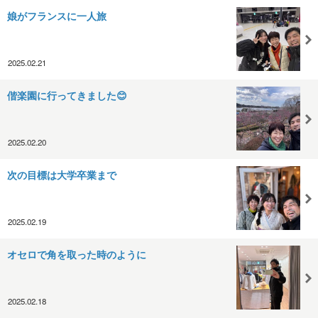
娘がフランスに一人旅
2025.02.21
偕楽園に行ってきました😊
2025.02.20
次の目標は大学卒業まで
2025.02.19
オセロで角を取った時のように
2025.02.18