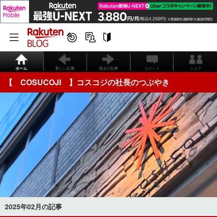
ホーム
新しい記事
過去の記事
コメント
シェア
【 COSUCOJI 】コスコジの社長のつぶやき
2025年02月の記事