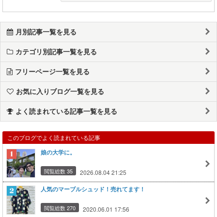
月別記事一覧を見る
カテゴリ別記事一覧を見る
フリーページ一覧を見る
お気に入りブログ一覧を見る
よく読まれている記事一覧を見る
このブログでよく読まれている記事
娘の大学に。
閲覧総数 35
2026.08.04 21:25
人気のマーブルシュッド！売れてます！
閲覧総数 270
2020.06.01 17:56