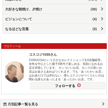
大好きな朝焼け、夕焼け
(30)
ビジョンについて
(4)
なるほどな言葉
(5)
プロフィール
コスコジ1030さん
COSUCOJIという小さなセレクトショップを5店舗経営。
女性を中心とした親子3世代で楽しめる、笑顔になれるお
店を目指しています。 カッコいいお店、センスの良いお
店はお金さえあればつくれます。でも「あったかいお店」
はお金だけでは作れない。僕らコスコジがつくりたいのは
関わる誰もがあったまる「あったかいお店」です。
フォローする
月別記事一覧を見る