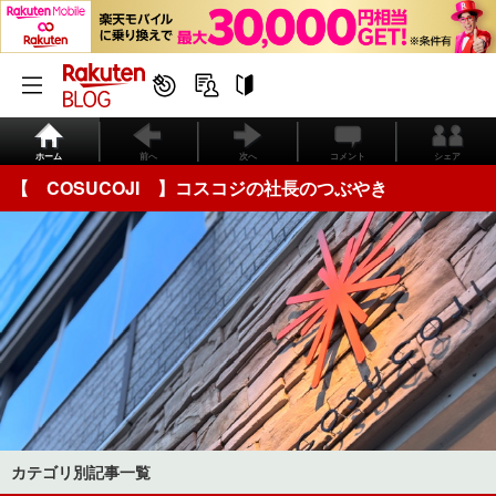
ホーム
前へ
次へ
コメント
シェア
【 COSUCOJI 】コスコジの社長のつぶやき
カテゴリ別記事一覧