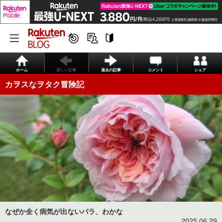
ホーム
新しい記事
過去の記事
コメント
シェア
カヲスなヲタク冒険記
なぜか全く病気が出ないバラ、わかな
2025.06.29