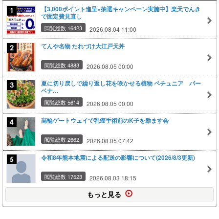
【3,000ポイント進呈×抽選キャンペーン実施中】楽天でんき
で固定費見直し
閲覧総数 16423
2026.08.04 11:00
てんや名物 たれづけ大江戸天丼
閲覧総数 4883
2026.08.05 00:00
夏に切り戻しで繰り返し花を咲かせる植物 ペチュニア バー
ベナ…
閲覧総数 5614
2026.08.05 00:00
高輪ゲートウェイで乳癌手術前のK子を励ます会
閲覧総数 2662
2026.08.05 07:42
令和8年熊本地震による配送の影響について(2026/8/3更新)
閲覧総数 17523
2026.08.03 18:15
もっと見る