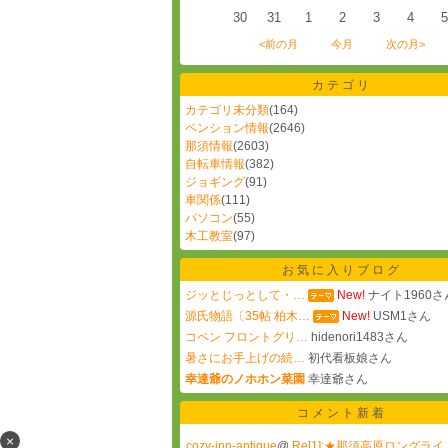
30
31
1
2
3
4
5
<前の月
今月
次の月>
カテゴリ
カテゴリ未分類
(164)
ペンション情報
(2646)
那須情報
(2603)
自転車情報
(382)
ジョギング
(91)
車関係
(111)
パソコン
(55)
木工教室
(97)
お気に入りブログ
ジッとじっとして・…
New!
ナイト1960さ
源氏物語〔35帖 柏木…
New!
USM1さん
コペン フロントグリ…
hidenori1483さん
暑さにお手上げの続…
初代看板娘さん
幸達爺のノホホン菜園
幸達爺さん
コメント新着
×
cozy-inn-antique
@
Re[1]:★那須高原ロングライ