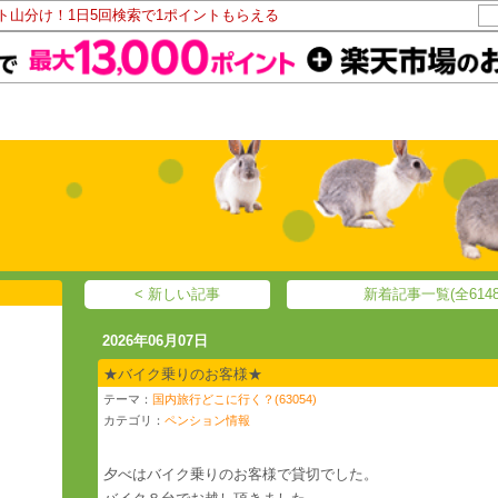
ント山分け！1日5回検索で1ポイントもらえる
< 新しい記事
新着記事一覧(全6148
2026年06月07日
★バイク乗りのお客様★
テーマ：
国内旅行どこに行く？(63054)
カテゴリ：
ペンション情報
夕べはバイク乗りのお客様で貸切でした。