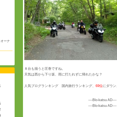
るオーナ
。
８台も揃うと圧巻ですね。
天気は西から下り坂、雨に打たれずに帰れたかな？
土
人気ブログランキング 国内旅行ランキング、
69位
にダウン
----Blo-katsu AD----
5
----Blo-katsu AD----
2
9