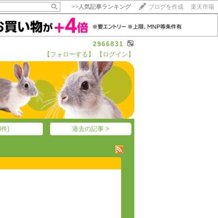
>>
人気記事ランキング
ブログを作成
楽天市場
2966831
【フォローする】
【ログイン】
【毎日開催】
15記事にいいね！で1ポイント
10秒滞在
いいね!
--
/
--
件)
過去の記事 >