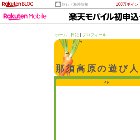
100万ポイ
旅行・海外情報
ホーム
|
日記
|
プロフィール
那須高原の遊び人
PR