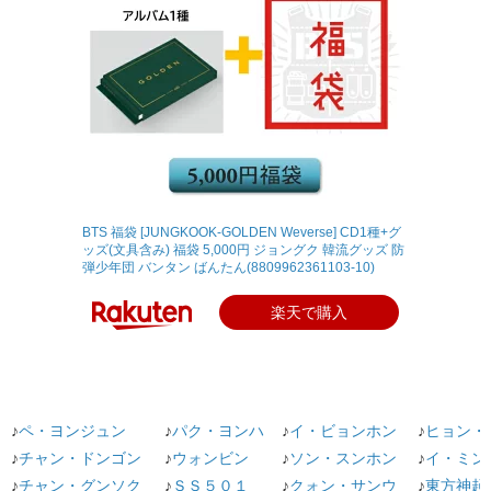
BTS 福袋 [JUNGKOOK-GOLDEN Weverse] CD1種+グ
ッズ(文具含み) 福袋 5,000円 ジョングク 韓流グッズ 防
弾少年団 バンタン ばんたん(8809962361103-10)
楽天で購入
♪
ペ・ヨンジュン
♪
パク・ヨンハ
♪
イ・ビョンホン
♪
ヒョン・
♪
チャン・ドンゴン
♪
ウォンビン
♪
ソン・スンホン
♪
イ・ミン
♪
チャン・グンソク
♪
ＳＳ５０１
♪
クォン・サンウ
♪
東方神起