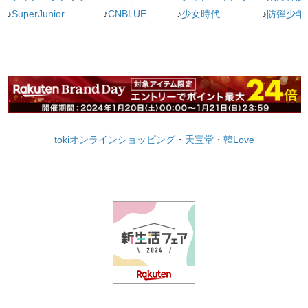
♪
SuperJunior
♪
CNBLUE
♪
少女時代
♪
防弾少年
tokiオンラインショッピング
・
天宝堂
・
韓Love