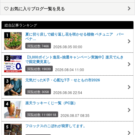
お気に入りブログ一覧を見る
総合記事ランキング
夏に切り戻しで繰り返し花を咲かせる植物 ペチュニア バー
ベナ…
閲覧総数 7466
2026.08.05 00:00
【3,000ポイント進呈×抽選キャンペーン実施中】楽天でんき
で固定費見直し
閲覧総数 19039
2026.08.04 11:00
元気だったK子・心配なT子・せともの市2026
閲覧総数 3058
2026.08.06 22:54
楽天ラッキーくじ一覧（PC版）
閲覧総数 11199118
2026.08.07 08:35
フロックスのこぼれが発芽してます。