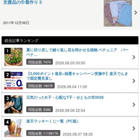
支援品の巾着作り３
2011年12月06日
総合記事ランキング
夏に切り戻しで繰り返し花を咲かせる植物 ペチュニア バー
ベナ…
閲覧総数 7474
2026.08.05 00:00
【3,000ポイント進呈×抽選キャンペーン実施中】楽天でんき
で固定費見直し
閲覧総数 19079
2026.08.04 11:00
元気だったK子・心配なT子・せともの市2026
閲覧総数 3086
2026.08.06 22:54
楽天ラッキーくじ一覧（PC版）
閲覧総数 11199176
2026.08.07 08:35