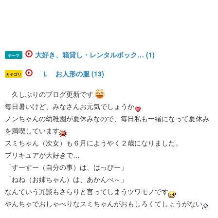
大好き、箱貸し・レンタルボック… (1)
テーマ
Ｌ お人形の服 (13)
カテゴリ
久しぶりのブログ更新です
毎日暑いけど、みなさんお元気でしょうか
ノンちゃんの幼稚園が夏休みなので、毎日私も一緒になって夏休み
を満喫しています
スミちゃん（次女）も６月にようやく２歳になりました。
プリキュアが大好きで…
「すーすー（自分の事）は、はっぴー」
「ねね（お姉ちゃん）は、あかんべ～」
なんていう冗談もさらりと言ってしまうツワモノです
やんちゃでおしゃべりなスミちゃんがおもしろくてしょうがない