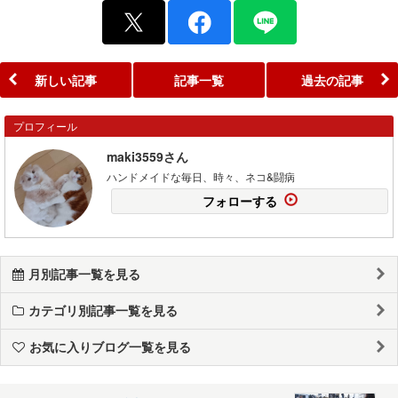
新しい記事
記事一覧
過去の記事
プロフィール
maki3559さん
ハンドメイドな毎日、時々、ネコ&闘病
フォローする
月別記事一覧を見る
カテゴリ別記事一覧を見る
お気に入りブログ一覧を見る