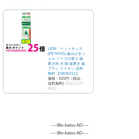
LION ペットキッス
(PETKISS) 歯みがきジ
ェル リーフの香り 歯
磨き粉 犬 猫 歯磨き 歯
ブラシ ライオン 送料
無料 【SK06221】
価格：620円（税込、
送料無料)
(2023/11/7
時点)
----Blo-katsu AD----
----Blo-katsu AD----