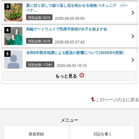
夏に切り戻しで繰り返し花を咲かせる植物 ペチュニア バー
ベナ…
閲覧総数 5079
2026.08.05 00:00
高輪ゲートウェイで乳癌手術前のK子を励ます会
閲覧総数 2578
2026.08.05 07:42
令和8年熊本地震による配送の影響について(2026/8/3更新)
閲覧総数 17280
2026.08.03 18:15
もっと見る
このページの上に戻る
メニュー
新規登録
日記を書く