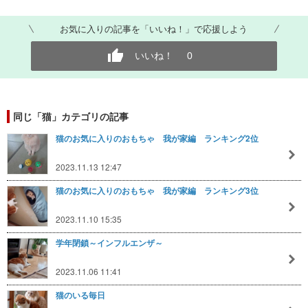
お気に入りの記事を「いいね！」で応援しよう
いいね！
0
同じ「猫」カテゴリの記事
猫のお気に入りのおもちゃ 我が家編 ランキング2位
2023.11.13 12:47
猫のお気に入りのおもちゃ 我が家編 ランキング3位
2023.11.10 15:35
学年閉鎖～インフルエンザ～
2023.11.06 11:41
猫のいる毎日