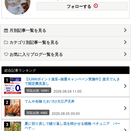
フォローする
月別記事一覧を見る
カテゴリ別記事一覧を見る
お気に入りブログ一覧を見る
総合記事ランキング
【3,000ポイント進呈×抽選キャンペーン実施中】楽天でんき
で固定費見直し
閲覧総数 16991
2026.08.04 11:00
てんや名物 たれづけ大江戸天丼
閲覧総数 4982
2026.08.05 00:00
夏に切り戻しで繰り返し花を咲かせる植物 ペチュニア バー
ベナ…