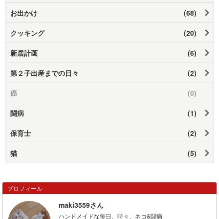
お出かけ
(68)
クッキング
(20)
新居計画
(6)
第２子出産までの日々
(2)
癌
(0)
闘病
(1)
保育士
(2)
猫
(5)
プロフィール
maki3559さん
ハンドメイドな毎日、時々、ネコ&闘病