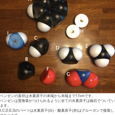
ベンゼンの直径は水素原子の末端から末端まで17cmです。
ベンゼンは置換基がつけられるように全ての水素原子は磁石でついてい
ます。
I,C,D,E,Gのパーツは水素原子(白)・酸素原子(赤)はグルーガンで接着し
てあります。