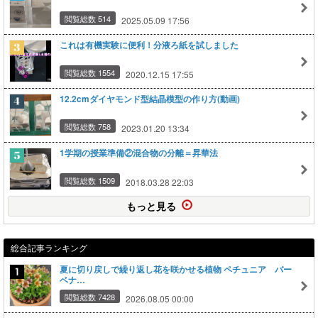
閲覧総数 514
2025.05.09 17:56
これは有機実験に便利！分液ろ紙を試しました
閲覧総数 1554
2020.12.15 17:55
12.2cmダイヤモンド型結晶模型の作り方(動画)
閲覧総数 758
2023.01.20 13:34
1学期の授業準備②混合物の分離＝昇華法
閲覧総数 1509
2018.03.28 22:03
もっと見る
総合記事ランキング
夏に切り戻しで繰り返し花を咲かせる植物 ペチュニア バー
ベナ…
閲覧総数 7428
2026.08.05 00:00