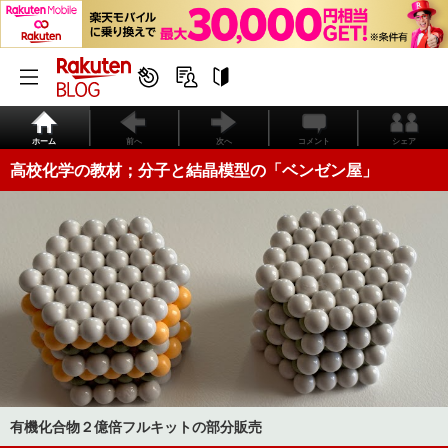
ホーム
前へ
次へ
コメント
シェア
高校化学の教材；分子と結晶模型の「ベンゼン屋」
有機化合物２億倍フルキットの部分販売