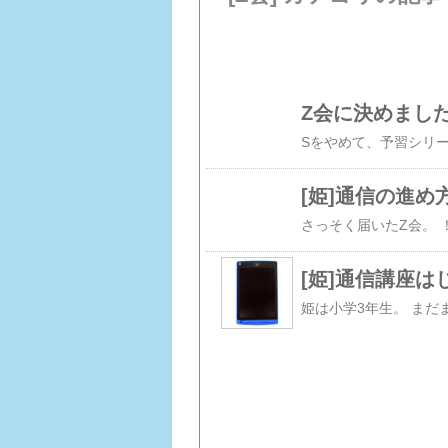
Z会に決めまし
[姫]通信の進め
[姫]通信講座は