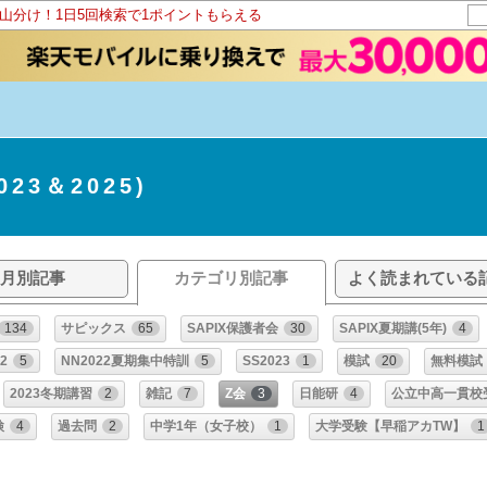
ト山分け！1日5回検索で1ポイントもらえる
23＆2025)
月別記事
カテゴリ別記事
よく読まれている
134
サピックス
65
SAPIX保護者会
30
SAPIX夏期講(5年)
4
2
5
NN2022夏期集中特訓
5
SS2023
1
模試
20
無料模試
2023冬期講習
2
雑記
7
Z会
3
日能研
4
公立中高一貫校
検
4
過去問
2
中学1年（女子校）
1
大学受験【早稲アカTW】
1