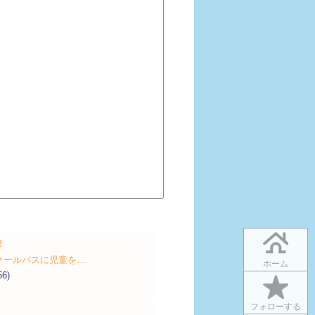
常
クールバスに児童を…
ホーム
56)
フォローする
！