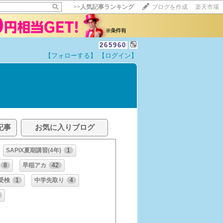
>>
人気記事ランキング
ブログを作成
楽天市場
265960
【フォローする】
【ログイン】
記事
お気に入りブログ
SAPIX夏期講習(4年)
1
8
早稲アカ
42
受検
1
中学先取り
4