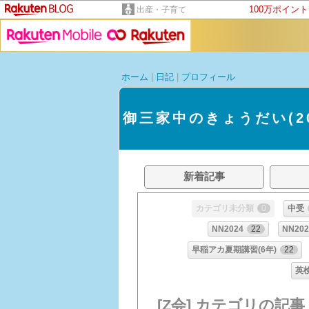
100万ポイン
出産・子育て
ホーム
|
日記
|
プロフィール
御三家中のきょうだい(20
新着記事
カテゴリ未分類
0
中受
NN2024
22
NN202
早稲アカ夏期講習(6年)
22
英
[Z会] カテゴリの記事