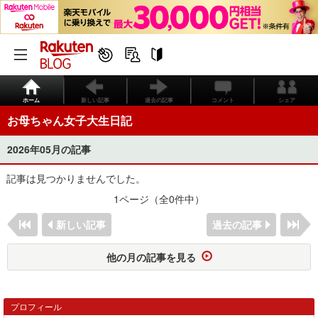
ホーム
新しい記事
過去の記事
コメント
シェア
お母ちゃん女子大生日記
2026年05月の記事
記事は見つかりませんでした。
1ページ（全0件中）
新しい記事
過去の記事
他の月の記事を見る
プロフィール