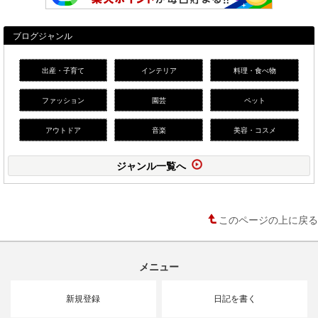
ブログジャンル
出産・子育て
インテリア
料理・食べ物
ファッション
園芸
ペット
アウトドア
音楽
美容・コスメ
ジャンル一覧へ
このページの上に戻る
メニュー
新規登録
日記を書く