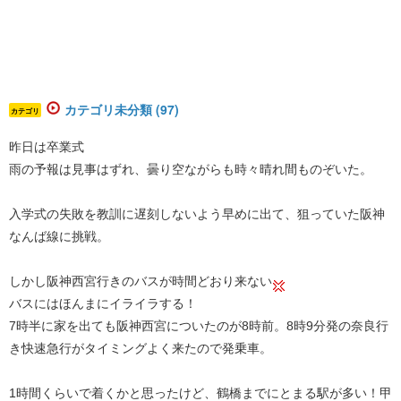
カテゴリ未分類 (97)
カテゴリ
昨日は卒業式
雨の予報は見事はずれ、曇り空ながらも時々晴れ間ものぞいた。
入学式の失敗を教訓に遅刻しないよう早めに出て、狙っていた阪神
なんば線に挑戦。
しかし阪神西宮行きのバスが時間どおり来ない
バスにはほんまにイライラする！
7時半に家を出ても阪神西宮についたのが8時前。8時9分発の奈良行
き快速急行がタイミングよく来たので発乗車。
1時間くらいで着くかと思ったけど、鶴橋までにとまる駅が多い！甲