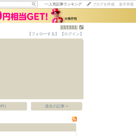
>>
人気記事ランキング
ブログを作成
楽天市場
157351
【フォローする】
【ログイン】
【毎日開催】
15記事にいいね！で1ポイント
10秒滞在
いいね!
--
/
--
件)
過去の記事 >