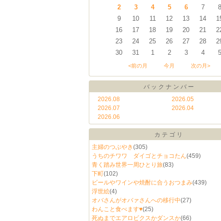
2
3
4
5
6
7
9
10
11
12
13
14
1
16
17
18
19
20
21
2
23
24
25
26
27
28
2
30
31
1
2
3
4
<前の月
今月
次の月>
バックナンバー
2026.08
2026.05
2026.07
2026.04
2026.06
カテゴリ
主婦のつぶやき
(305)
うちのチワワ ダイゴとチョコたん
(459)
青く踏み世界一周ひとり旅
(83)
下町
(102)
ビールやワインや焼酎に合うおつまみ
(439)
浮世絵
(4)
オバさんがオバァさんへの移行中
(27)
わんこと食べます♥
(25)
死ぬまでエアロビクスかダンスか
(66)