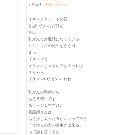
カテゴリ：
主婦のつぶやき
イケメンとデートの日
と思いたいんだけど
実は
乳がんでお世話になっている
クリニックの先生と会う日
まぁ
イケメンと
イケメンじゃないのと比べれば
そりゃぁ
イケメンの方がいいわね
乳がんの手術から
もう８年目です
ステージ１ですけど
看護婦さんは
もう少し太った方がいいって言う
「小太りの方が長生き出来る」
って誰も言ってた