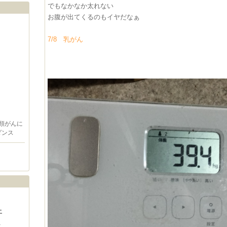
でもなかなか太れない
お腹が出てくるのもイヤだなぁ
7/8 乳がん
頸がんに
ダンス
土
1