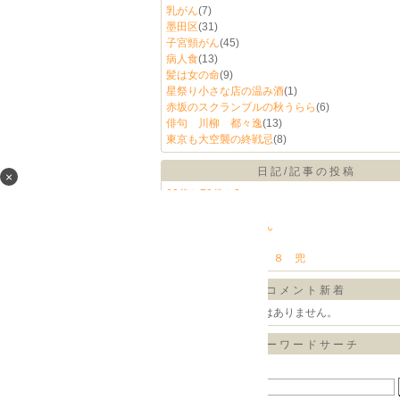
乳がん
(7)
墨田区
(31)
子宮頸がん
(45)
病人食
(13)
髪は女の命
(9)
星祭り小さな店の温み酒
(1)
赤坂のスクランブルの秋うらら
(6)
俳句 川柳 都々逸
(13)
東京も大空襲の終戦忌
(8)
日記/記事の投稿
×
60代か70代か?
わんこにも枝豆
チョコたんと白熊くん
火星 わんこの俳句
東京大空襲 都々逸 ８ 兜
コメント新着
コメントに書き込みはありません。
キーワードサーチ
▼キーワード検索