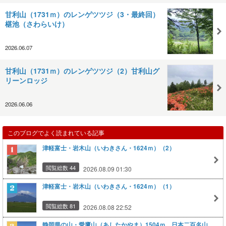
甘利山（1731ｍ）のレンゲツツジ（3・最終回）
椹池（さわらいけ）
2026.06.07
甘利山（1731ｍ）のレンゲツツジ（2）甘利山グ
リーンロッジ
2026.06.06
このブログでよく読まれている記事
津軽富士・岩木山（いわきさん・1624ｍ）（2）
閲覧総数 44
2026.08.09 01:30
津軽富士・岩木山（いわきさん・1624ｍ）（1）
閲覧総数 81
2026.08.08 22:52
静岡県の山・愛鷹山（あしたかやま）1504ｍ 日本二百名山