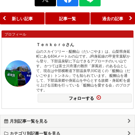
新しい記事
記事一覧
過去の記事
プロフィール
Ｔｅｎｋｏｒｏさん
山のスカイツリー・醍醐山（だいごやま）は、山梨県身延
町にある634メートルの山です。JR身延線の甲斐常葉駅か
ら登り、下部温泉駅に下山できるアプローチのいい山で
す。 かつては富士川舟運の難所「屏風岩」のある山とし
て、現在は中部横断道下部温泉早川IC近くの「醍醐山（だ
いごやま）トンネル」でも知られています。 醍醐山を通
して、下部温泉郷や身延山を中心とする故郷・身延町を盛
り上げる活動を行っている「醍醐山を愛する会」のブログ
です。
フォローする
月別記事一覧を見る
カテゴリ別記事一覧を見る