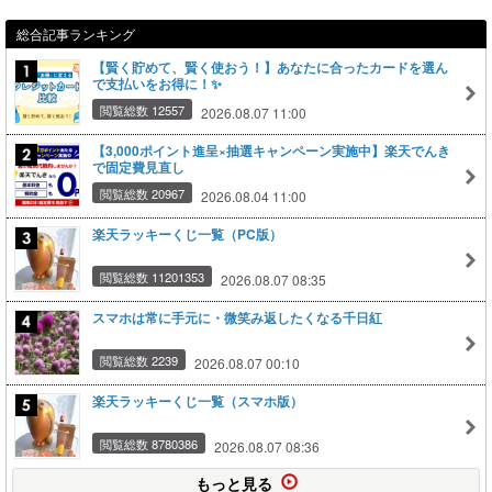
総合記事ランキング
【賢く貯めて、賢く使おう！】あなたに合ったカードを選ん
で支払いをお得に！✨
閲覧総数 12557
2026.08.07 11:00
【3,000ポイント進呈×抽選キャンペーン実施中】楽天でんき
で固定費見直し
閲覧総数 20967
2026.08.04 11:00
楽天ラッキーくじ一覧（PC版）
閲覧総数 11201353
2026.08.07 08:35
スマホは常に手元に・微笑み返したくなる千日紅
閲覧総数 2239
2026.08.07 00:10
楽天ラッキーくじ一覧（スマホ版）
閲覧総数 8780386
2026.08.07 08:36
もっと見る