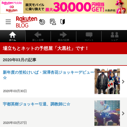
ホーム
新しい記事
過去の記事
コメント
シェア
場立ちとネットの予想屋「大黒社」です！
2020年03月の記事
新年度の笠松けいば・深澤杏花ジョッキーデビュー
☆
2020年03月30日
宇都英樹ジョッキー引退、調教師に☆
2020年03月27日