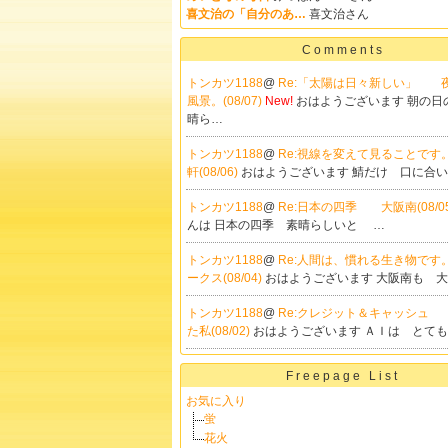
喜文治の「自分のあ…
喜文治さん
Comments
トンカツ1188
@
Re:「太陽は日々新しい」 
風景。(08/07)
New!
おはようございます 朝の日
晴ら…
トンカツ1188
@
Re:視線を変えて見ることです
軒(08/06)
おはようございます 鯖だけ 口に合
トンカツ1188
@
Re:日本の四季 大阪南(08/0
んは 日本の四季 素晴らしいと …
トンカツ1188
@
Re:人間は、慣れる生き物です
ークス(08/04)
おはようございます 大阪南も 
トンカツ1188
@
Re:クレジット＆キャッシュ
た私(08/02)
おはようございます ＡＩは とて
Freepage List
お気に入り
蛍
花火