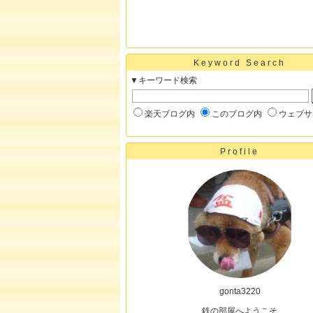
Keyword Search
▼キーワード検索
楽天ブログ内
このブログ内
ウェブサ
Profile
gonta3220
鉄の部屋へようこそ