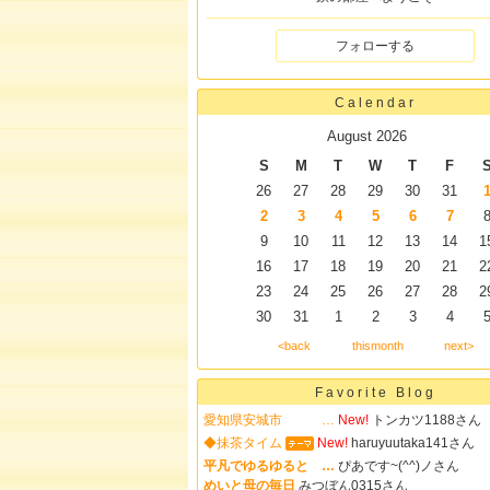
フォローする
Calendar
August 2026
S
M
T
W
T
F
26
27
28
29
30
31
2
3
4
5
6
7
9
10
11
12
13
14
1
16
17
18
19
20
21
2
23
24
25
26
27
28
2
30
31
1
2
3
4
<back
thismonth
next>
Favorite Blog
愛知県安城市 …
New!
トンカツ1188さん
◆抹茶タイム
New!
haruyuutaka141さん
平凡でゆるゆると …
ぴあです~(^^)ノさん
めいと母の毎日
みつぼん0315さん