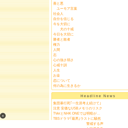
善と悪
ユーモア言葉
社会人
自分を信じる
今を大切に
犬の十戒
今日を大切に
勝者と敗者
権力
人間
志
心の強さ弱さ
心戒十訓
人生
お金
恋について
何の為に生きるか
Headline News
集団暴行死｢一生涯考え続けて｣
注意 安価なUSBメモリのリスク
TVerとNHK ONEでは明暗が…
×
TBSドラマ｢最悪｣ラストに騒然
｢イスラム版NATO｣と警戒する声