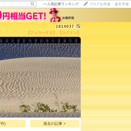
>>
人気記事ランキング
ブログを作成
楽天市場
1814037
【フォローする】
【ログイン】
【毎日開催】
15記事にいいね！で1ポイント
10秒滞在
いいね!
--
/
--
件)
過去の記事 >