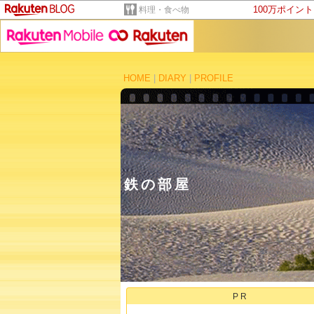
100万ポイン
料理・食べ物
HOME
|
DIARY
|
PROFILE
鉄の部屋
PR