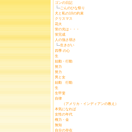
ゴンの日記
ごんのひな祭り
犬と私の10の約束
クリスマス
花火
蛍の光は・・・
蛍完成
人の強さ弱さ
生きがい
四季 の心
生
始動・行動
努力
努力
男と女
始動 行動
生
生甲斐
自律
（アメリカ・インディアンの教え）
本気になれば
女性の年代
権力・金
無知
自分の存在