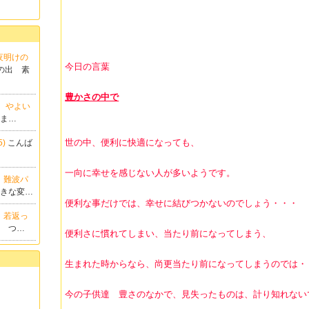
夜明けの
今日の言葉
の出 素
豊かさの中で
。 やよい
いま…
世の中、便利に快適になっても、
5)
こんば
一向に幸せを感じない人が多いようです。
。難波パ
大きな変…
便利な事だけでは、幸せに結びつかないのでしょう・・・
 若返っ
も つ…
便利さに慣れてしまい、当たり前になってしまう、
生まれた時からなら、尚更当たり前になってしまうのでは・
今の子供達 豊さのなかで、見失ったものは、計り知れない