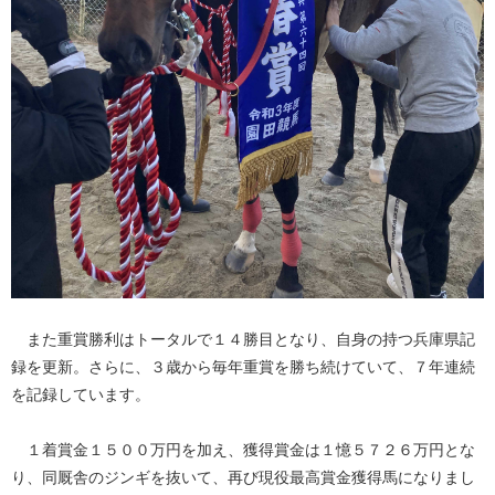
また重賞勝利はトータルで１４勝目となり、自身の持つ兵庫県記
録を更新。さらに、３歳から毎年重賞を勝ち続けていて、７年連続
を記録しています。
１着賞金１５００万円を加え、獲得賞金は１憶５７２６万円とな
り、同厩舎のジンギを抜いて、再び現役最高賞金獲得馬になりまし