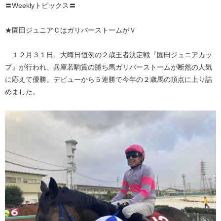
〓Weeklyトピックス〓
★園田ジュニアＣはガリバーストームがＶ
１２月３１日、大晦日恒例の２歳王者決定戦『園田ジュニアカッ
プ』が行われ、兵庫若駒賞の勝ち馬ガリバーストームが断然の人気
に応えて優勝。デビューから５連勝で今年の２歳馬の頂点に上り詰
めました。