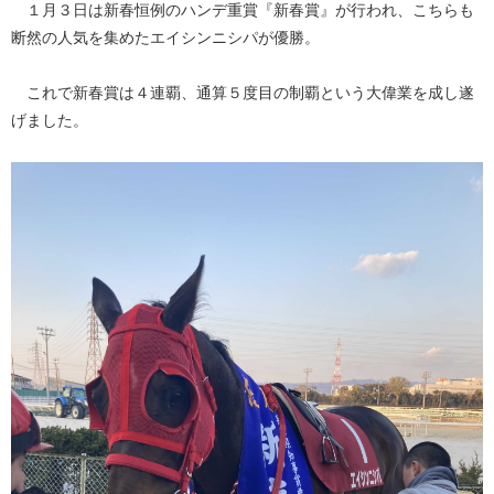
１月３日は新春恒例のハンデ重賞『新春賞』が行われ、こちらも
断然の人気を集めたエイシンニシパが優勝。
これで新春賞は４連覇、通算５度目の制覇という大偉業を成し遂
げました。