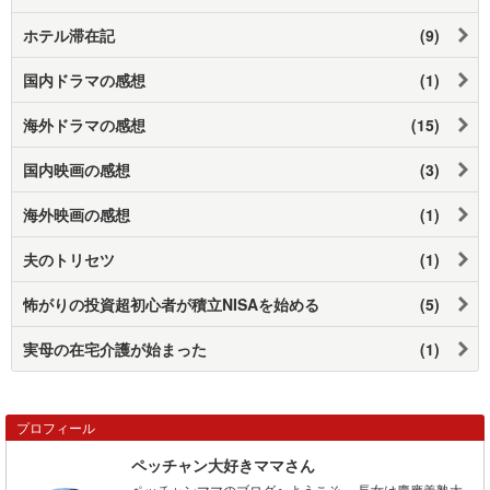
ホテル滞在記
(9)
国内ドラマの感想
(1)
海外ドラマの感想
(15)
国内映画の感想
(3)
海外映画の感想
(1)
夫のトリセツ
(1)
怖がりの投資超初心者が積立NISAを始める
(5)
実母の在宅介護が始まった
(1)
プロフィール
ペッチャン大好きママさん
ペッチャンママのブログへようこそ。 長女は慶應義塾大