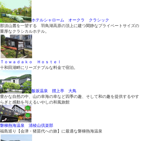
ホテルシャローム オークラ クラシック
那須山麓を一望する 羽鳥湖高原の頂上に建つ閑静なプライベートサイズの
重厚なクラシカルホテル。
Ｔｏｗａｄａｋｏ Ｈｏｓｔｅｌ
十和田湖畔にリーズナブルな料金で宿泊。
飯坂温泉 摺上亭 大鳥
豊かな自然の中、山の幸海の幸など四季の趣、そして和の趣を提供するやす
らぎと感動を与えるいやしの和風旅館
磐梯熱海温泉 清稜山倶楽部
福島巡り【会津・猪苗代への旅】に最適な磐梯熱海温泉