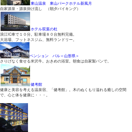
東山温泉 東山パークホテル新風月
自家源泉・源泉掛け流し （朝夕バイキング）
ホテル双葉の杜
浪江IC車で１０分。駐車場８０台無料完備。
大浴場、フットネスジム、無料ランドリー。
ペンション パル＜山形県＞
さりげなく食せる米沢牛。おきめの浴室。朝食は自家製パンで。
健考館
健康と美容を考える温泉宿、「健考館」。木のぬくもり溢れる癒しの空間
で、心と体を健康に・・・。