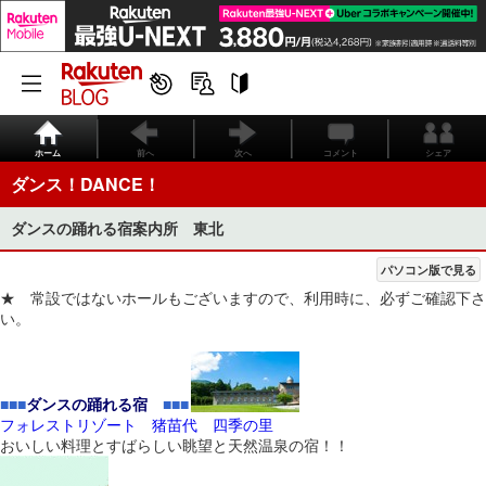
ホーム
前へ
次へ
コメント
シェア
ダンス！DANCE！
ダンスの踊れる宿案内所 東北
パソコン版で見る
★ 常設ではないホールもございますので、利用時に、必ずご確認下さ
い。
■■■
ダンスの踊れる宿
■■■
フォレストリゾート 猪苗代 四季の里
おいしい料理とすばらしい眺望と天然温泉の宿！！