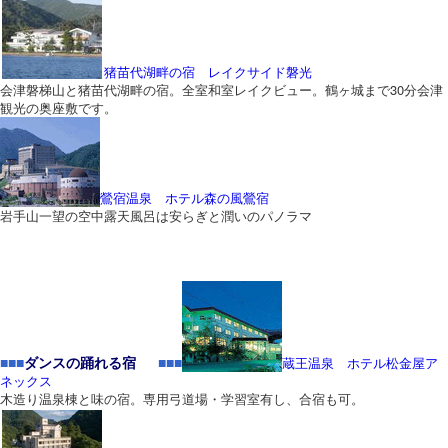
猪苗代湖畔の宿 レイクサイド磐光
会津磐梯山と猪苗代湖畔の宿。全室和室レイクビュー。鶴ヶ城まで30分会津
観光の奥座敷です。
鶯宿温泉 ホテル森の風鶯宿
岩手山一望の空中露天風呂は安らぎと潤いのパノラマ
■■■
ダンスの踊れる宿
■■■
蔵王温泉 ホテル松金屋ア
ネックス
木造り温泉棟と味の宿。専用弓道場・学習室有し、合宿も可。