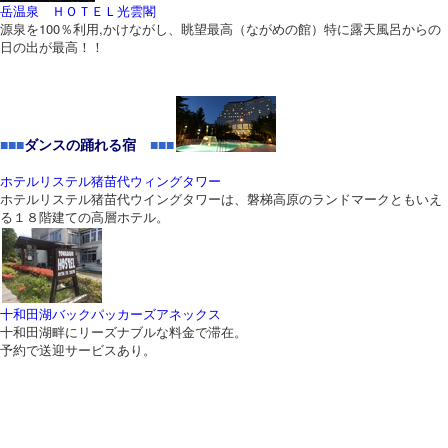
岳温泉 ＨＯＴＥＬ光雲閣
源泉を100％利用,かけながし、眺望最高（ながめの館）特に露天風呂からの
日の出が最高！！
■■■
ダンスの踊れる宿
■■■
ホテルリステル猪苗代ウィングタワー
ホテルリステル猪苗代ウイングタワーは、磐梯高原のランドマークともいえ
る１８階建ての高層ホテル。
十和田湖バックパッカーズアネックス
十和田湖畔にリーズナブルな料金で滞在。
予約で送迎サービスあり。