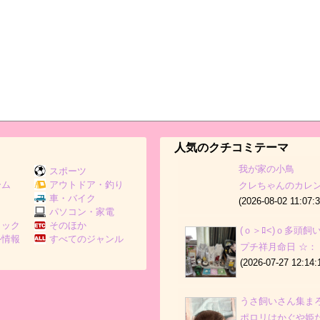
人気のクチコミテーマ
我が家の小鳥
スポーツ
ーム
アウトドア・釣り
クレちゃんのカレ
Ｖ
車・バイク
(2026-08-02 11:07:3
パソコン・家電
ミック
そのほか
(ｏ＞ﾛ<)ｏ多頭
外情報
すべてのジャンル
プチ祥月命日 ☆：
(2026-07-27 12:14:
うさ飼いさん集ま
ポロリはかぐや姫