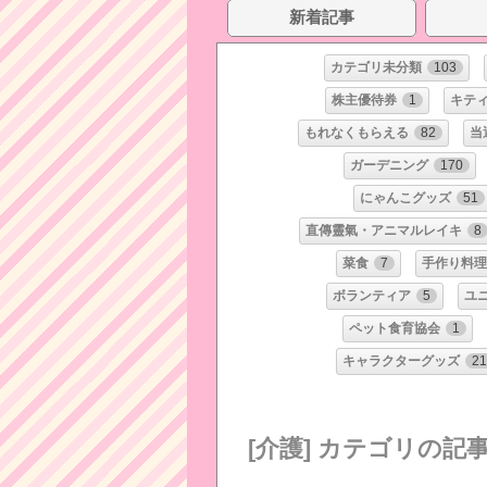
新着記事
カテゴリ未分類
103
株主優待券
1
キテ
もれなくもらえる
82
当
ガーデニング
170
にゃんこグッズ
51
直傳靈氣・アニマルレイキ
8
菜食
7
手作り料理
ボランティア
5
ユ
ペット食育協会
1
キャラクターグッズ
2
[介護] カテゴリの記