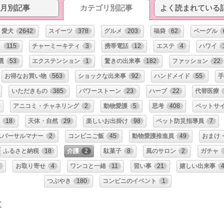
月別記事
カテゴリ別記事
よく読まれている
愛犬
2642
スイーツ
378
グルメ
203
福袋
62
ベーグル
ィ
115
チャーミーキティ
3
携帯電話
12
エステ
4
ハワイ
選
53
エクステンション
1
驚きの出来事
182
ファッション
22
お得なお買い物
563
ショックな出来事
92
ハンドメイド
55
手
いただきもの
385
パワーストーン
23
ハーブ
22
代替医療
アニコミ・チャネリング
2
動物愛護
5
思考
408
ペットサ
18
天体・自然
29
楽しいお出掛け
98
ペット防災指導員
7
ニバーサルマナー
2
コンビニご飯
45
動物愛護推進員
49
おまけ
ふるさと納税
18
介護
2
駄菓子
8
風のサロン
2
ガチャ
1
お取り寄せ
4
ワンコと一緒
11
習い事
21
嬉しい出来事
つぶやき
180
コンビニのイベント
1
事