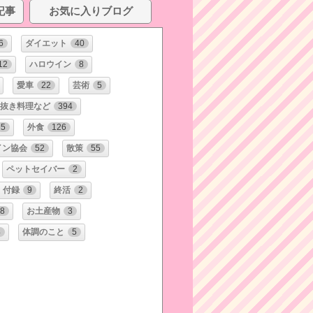
記事
お気に入りブログ
6
ダイエット
40
12
ハロウイン
8
愛車
22
芸術
5
抜き料理など
394
5
外食
126
イン協会
52
散策
55
ペットセイバー
2
・付録
9
終活
2
8
お土産物
3
4
体調のこと
5