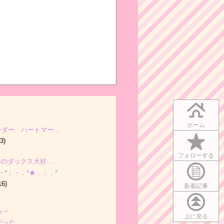
ホーム
ンダー ハートマー…
3)
フォローする
飼いのダックス大好…
・*：・．*★．：．*
16)
新着記事
ろ～
上に戻る
だった