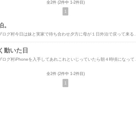
全2件 (2件中 1-2件目)
1
泊。
にほんブログ村にほんブログ村今日は妹と実家で待ち合わせ夕方に母が１日外泊で戻って来るので部屋の片づけです朝１０時に集合介護用品レンタルの業者さんも来て追加で手摺をつけていただきました。これで部屋からトイレ、ダイニングまでの導線は手摺を使って歩くことが出来ます電動ベッドの位置と向きを変えた事でテレビも配置を変えなければいけません。そして今までのテレビ台だと低すぎるので私が使っていた背の低い引き出しを台にします。実家にあるもので対応をしてみましたが50インチテレビなので安定感も考えないとね～６人掛けのダイニングテーブルも向きを変えました。冷蔵庫に向かうまで３脚分の椅子を手摺代わりにして移動できるようにするためです。ＬＤＫで20畳だから距離があるんですよそして１脚は寝室に。ベッドの柵を開くと手摺になっていますがそこから出口に向かうまでの手摺代わりです。母の寝室は8畳程度ですが入口近くにベッドを移動しても横開きの戸がベッド側に開くので手摺がつきません。部屋を出た所には手摺があるので
く動いた日
にほんブログ村にほんブログ村iPhoneを入手してあれこれといじっていたら朝４時頃になってしまいそれから寝たので大寝坊自分もダニエルも休みだったのでいいんだけど～それに私が寝ていてもダニエルは色々やってくれるから助かる昼食も手抜きでリンガーハットに行きました。ポートレートと通常撮影・・・加工しちゃうと違いがイマイチ分からないかな。。。私は味噌味の牡蠣チャンポン。焼いた牡蠣が３個のっていました味噌も濃すぎなくて美味しかったです。福袋に入っていた金券と餃子無料券を使い端数の支払いは楽天ポイント使用。最近は楽天ポイントが貯まるお店が増えましたね。ポイントが貯まって使えるお店の場合殆どポイントオンリーで食べています午後からは母の外出があったので妹と病院で待ち合わせしました私の車は病院に置いて妹の車で母と同乗。キティ号は車高が高いので妹のおベンツで病院の人が２名
全2件 (2件中 1-2件目)
1