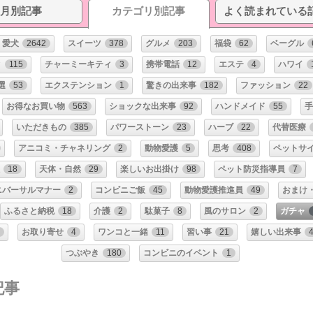
月別記事
カテゴリ別記事
よく読まれている
愛犬
2642
スイーツ
378
グルメ
203
福袋
62
ベーグル
ィ
115
チャーミーキティ
3
携帯電話
12
エステ
4
ハワイ
選
53
エクステンション
1
驚きの出来事
182
ファッション
22
お得なお買い物
563
ショックな出来事
92
ハンドメイド
55
手
いただきもの
385
パワーストーン
23
ハーブ
22
代替医療
アニコミ・チャネリング
2
動物愛護
5
思考
408
ペットサ
18
天体・自然
29
楽しいお出掛け
98
ペット防災指導員
7
ニバーサルマナー
2
コンビニご飯
45
動物愛護推進員
49
おまけ
ふるさと納税
18
介護
2
駄菓子
8
風のサロン
2
ガチャ
1
お取り寄せ
4
ワンコと一緒
11
習い事
21
嬉しい出来事
つぶやき
180
コンビニのイベント
1
記事