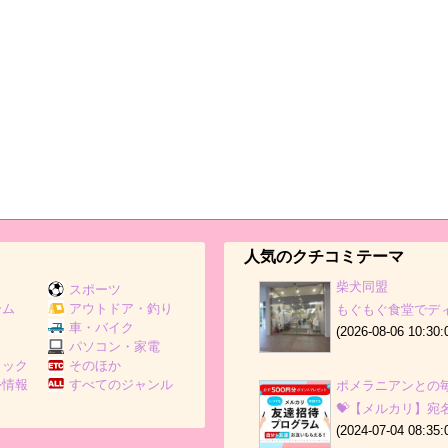
人気のクチコミテーマ
柴犬同盟
スポーツ
ーム
アウトドア・釣り
もぐもぐ食堂でデ
Ｖ
車・バイク
(2026-08-06 10:30:
パソコン・家電
ミック
そのほか
外情報
すべてのジャンル
ポメラニアンとの
💝【メルカリ】宛
(2024-07-04 08:35: