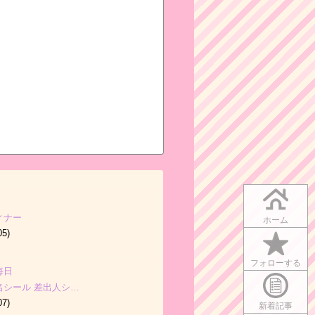
ィナー
ホーム
05)
フォローする
毎日
名シール 差出人シ…
07)
新着記事