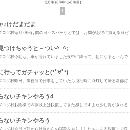
全8件 (8件中 1-8件目)
1
ャ♪けだまだま
にほんブログ村にほんブログ村毎月29日は肉の日～スパーなどでは、お肉がお得に買える日だったりしますね牛肉は苦手なので、今日は豚バラ肉と鶏せせり肉を買いました。寒い季節は、鍋物やシチューが食べたくなりますクリームシチューの素を籠に入れ鍋の素も良いモノがあるかなと探してみましたが美味しそうな商品はニンニクが入っているのが多いですね。最近は、ニンニクに弱くなって来ているので諦めました冷蔵庫に残っていた野菜と豆腐を使い味付けは、秋田のだし醤油とか色々入れ込み自力で鶏せせり肉で寄せ鍋にしましたよダニエル好みの味になったようで、美味しいと食べていました具と汁は少し残っているので明日
つけちゃうと～つい^_^;
にほんブログ村にほんブログ村今朝も、車が濡れていました夜中に降って、朝になると止んでいるのは良いですね。鉢植えに水遣りをする手間が省けます昼休み、昼食を買いに出掛けてガチャコーナーみていたら、面白い商品を発見12月発売の「ジワるおふざけアイマスク」200円です。少女漫画・イケメン・顔文字・アホ面・ねこの全5種類あったのですが～「イケメン」でした「ねこ」のが欲しかったんですけどね。これ200円なら高くはないと思える出来映えですよ。私は明るい場所でも、どこでも寝れちゃうけどねおやつは・・・110円のメイプリーズ。ほろ苦いカラメルが上に乗っている季節限定のプリンムースを買ってみました
行ってガチャッと(*ﾟ∀ﾟ*)
にほんブログ村にほんブログ村昨日、事務所で仕事をしていたら退社時に点灯して帰る常備灯がチカチカし始めました。夕方に戻ってきた男性社員が「予備はあるの？」と交換すると言ってくれましたが、無かった・・・と言うことで昼休みにホームセンターまで行って来ました事務所内の直管蛍光灯は設置場所によって２種類あってグロースタータ形(FL)とラピッドスタート形(FLR)です。互換性はありませんので、グローランプが必要かどうか確認してから買わないといけません。長さは規格で決まっているので、どのメーカーでもOKですが光色は5種類に区分されています。三波長形昼白色が太陽光に近い光色ですが天井が高いし、明るくしたいので三波長形昼光色にしています。短い20Wのはどれもグロースタータ形なのでお得な２本入りのものを購入してきましたグローは在庫が２個事務所にあったので買いませんでした。１階では昼食を購入して～また、可愛いガチャ見つけちゃった～チワワのブラックタン
らないチキンやろう4
にほんブログ村にほんブログ村お陰様で８割以上は快復してきた感じですまだ少し胃がきゅるきゅるしますが食べたい意欲も出て来て、固形物も少しずつ。スーパーに買い物に行ったら・・・「だまることを知らないチキンやろう4」のガチャがありました2023年12月発売の商品です。小さな「チキンくんチーズJr.」が出ましたよそれと～「タマゴブラウン」本物の赤玉卵と同じくらいの大きさです73mmの白い卵型カプセルの中に入っています。両方とも押すと音が鳴るので、騒がしいです産直コーナーで面白い大根を発見110円だったので買って来て、ワンご飯の仕込み。形は悪いけど新鮮なのでみずみずしくて良い大根
らないチキンやろう
にほんブログ村にほんブログ村今日は朝から社長からの宿題をやりましたぁ～ある程度まで良い感じに出来たのでそれぞれ使用する所属長にメールでファイルを送信し校正をお願いしておきました。昼休み・・・リサイクルセンターにペットボトルを持っていきました。飲み終わって捨てるときに思い出す感じで持って行くのを忘れて溢れそうになっていましたついでにスーパーで買い物をして出口に向かうところで、ふと目にとまったガチャの「だまることを知らないチキンやろう3」です2023年8月発売の商品で1回200円。ガチャ～って回したら卵の形をしたケースで出て来ました開けてみたら「チキンくんゴールド」でした。他にチキンくんピンク、チキンくんミルクタマゴブラウン、タマゴベージュがあって押すと音が鳴ります。これと似たようなワンコ用のオモチャがあるんですよ「びっくりチキン」とい