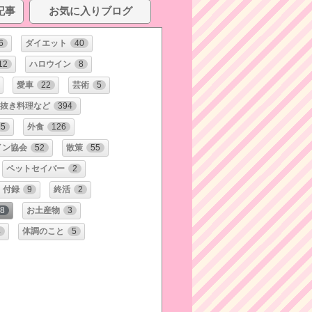
記事
お気に入りブログ
6
ダイエット
40
12
ハロウイン
8
愛車
22
芸術
5
抜き料理など
394
5
外食
126
イン協会
52
散策
55
ペットセイバー
2
・付録
9
終活
2
8
お土産物
3
4
体調のこと
5