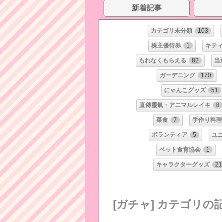
新着記事
カテゴリ未分類
103
株主優待券
1
キテ
もれなくもらえる
82
当
ガーデニング
170
にゃんこグッズ
51
直傳靈氣・アニマルレイキ
8
菜食
7
手作り料理
ボランティア
5
ユ
ペット食育協会
1
キャラクターグッズ
2
[ガチャ] カテゴリの