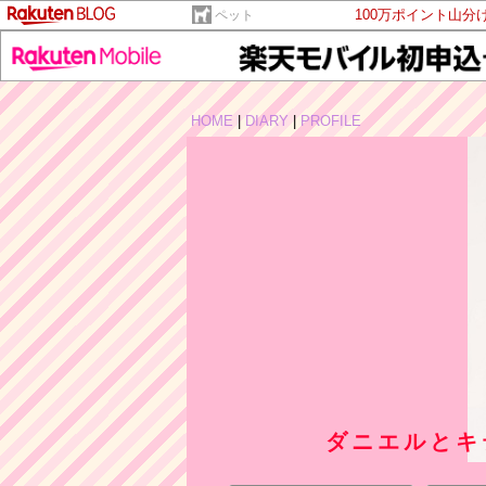
100万ポイント山分
ペット
HOME
|
DIARY
|
PROFILE
ダニエルとキ