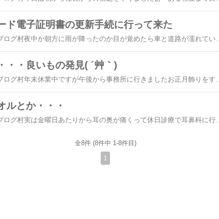
ード電子証明書の更新手続に行って来た
にほんブログ村にほんブログ村夜中か朝方に雨が降ったのか目が覚めたら車と道路が濡れていました。今日は公休だったので市民センターまでマイナンバーカードの電子証明書の更新手続きに行って来ました。昨年の11月には通知書が届いていて会社が休みだった年末年始に手続きをしようとしていてうっかり忘れていました問い合わせをしたら市民センターなら土曜日に出来るというので誕生日まで有効期限で半月しか残っていない今日ですマイナンバーカードの有効期限は10年ですが電子証明書の有効期限は５年です。電子証明書の有効期限が切れてしまうと電子申請やコンビニ交付、健康保健証として使えなくなりマイナポータルもみることができなくなりますマイナンバーカードと通知書を持って窓口に行きますが更新時にはカード交付時に設定した暗証番号が必要です。「署名用電子証明書」の6～16桁の英数字「利用者証明用電子証明書」の４桁の数字「住民基本台帳用」の４桁の数字 です。更新手続きが完了するとマイナンバーカードと電子証明書の期限が同日になったマイナンバーカードが返却されます。次回５年後にはカードも一緒に更新することになります。市民センターは駅近くにあるのでプレミアム付き電子商品券が使える百貨店でもお買い物～エスカレーターを上がっていったら、６階で発見したガチャ。以前、第１弾をやろうとしたら売り切れていて今回は第２弾がありました懐かしの「丸広百貨店わんぱくラン
・・良いもの発見( ´艸｀)
にほんブログ村にほんブログ村年末休業中ですが午後から事務所に行きましたお正月飾りをするためとお客様から入金の予定があったので確認に途中～大根農家さんに寄ったら大根は売り切れていて白菜しかなかった会社の近所にあるスーパーで豆乳とプレーンヨーグルトを購入し産直コーナーをみると・・・赤い大根発見～しかも68円という安さ生でかじって見たけど甘みがあって美味しかったワン達にも薄切りにしてお裾分け。夕食にはキムチ鍋を作りました。豚キムチにしようか悩んだけど日曜日に格安の胸肉を購入してあったので鶏キムチ鍋にしましたよ100ｇ38円で大きいのが４枚入り。鍋に使うものを１枚だけ残して冷凍して置きました。１枚は下味冷凍です。表面の水分をキッチンペーパーでしっかり取り皮をはがしてフォークで刺してから両面に塩。ジッパー袋に入れてからオリーブオイルも入れてもみ込んでから冷凍して置きます。２枚はぶつ切りにして冷凍
オルとか・・・
にほんブログ村にほんブログ村実は金曜日あたりから耳の奥が痛くって休日診療で耳鼻科に行こうと思ったのだけど近所でやっている病院は無くって我慢していました調べてみたら事務所の近くに耳鼻科があって午前中12時まで診察してくれるようだったので今日30分早く昼休みにして行って来ました耳の中を診てもらったら見える範囲で異常は無くて鼻から排水管掃除に使うような形の長いものを入れられて薬を塗られましたそれが染みるようなら中耳炎だろうってことで・・・結果、染みて痛かった処方されたお薬は1日3回5日分。これで良くなるでしょうって事です。私は薬でアナフィラキシー反応が出るものがあるのでそれを考慮した処方です。見えない部分の痛みは不安になりますね耳鼻科のちょっと先にモールがあるので昼食等の買い物をして来ましたガチャコーナーで良いもの発見鬼滅の刃のミニタオル第2弾がありました。「煉獄杏寿郎」「冨岡義勇」「悲鳴嶼行冥」「時透無一郎」「胡蝶しのぶ」「伊黒小芭内」「宇髄天元」「不死川実弥」「甘露寺蜜璃」「藤の花の家紋」鬼殺隊を支える九つの柱と藤の花の家紋で10種類。現在のガチャ注目度ランキング1位商品です。帰りにやろうかなって思ったけど小銭が2回分あったのでとりあえず
全8件 (8件中 1-8件目)
1