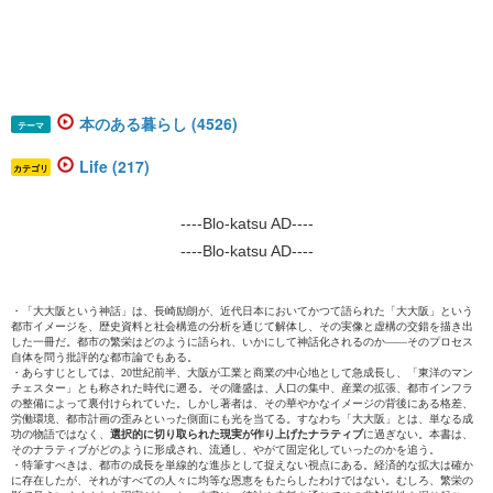
本のある暮らし (4526)
テーマ
Life (217)
カテゴリ
----Blo-katsu AD----
----Blo-katsu AD----
・「大大阪という神話」は、長崎励朗が、近代日本においてかつて語られた「大大阪」という
都市イメージを、歴史資料と社会構造の分析を通じて解体し、その実像と虚構の交錯を描き出
した一冊だ。都市の繁栄はどのように語られ、いかにして神話化されるのか――そのプロセス
自体を問う批評的な都市論でもある。
・あらすじとしては、20世紀前半、大阪が工業と商業の中心地として急成長し、「東洋のマン
チェスター」とも称された時代に遡る。その隆盛は、人口の集中、産業の拡張、都市インフラ
の整備によって裏付けられていた。しかし著者は、その華やかなイメージの背後にある格差、
労働環境、都市計画の歪みといった側面にも光を当てる。すなわち「大大阪」とは、単なる成
功の物語ではなく、
選択的に切り取られた現実が作り上げたナラティブ
に過ぎない。本書は、
そのナラティブがどのように形成され、流通し、やがて固定化していったのかを追う。
・特筆すべきは、都市の成長を単線的な進歩として捉えない視点にある。経済的な拡大は確か
に存在したが、それがすべての人々に均等な恩恵をもたらしたわけではない。むしろ、繁栄の