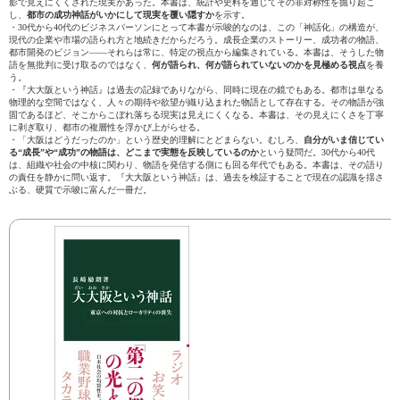
影で見えにくくされた現実があった。本書は、統計や史料を通じてその非対称性を掘り起こ
し、
都市の成功神話がいかにして現実を覆い隠すか
を示す。
・30代から40代のビジネスパーソンにとって本書が示唆的なのは、この「神話化」の構造が、
現代の企業や市場の語られ方と地続きだからだろう。成長企業のストーリー、成功者の物語、
都市開発のビジョン――それらは常に、特定の視点から編集されている。本書は、そうした物
語を無批判に受け取るのではなく、
何が語られ、何が語られていないのかを見極める視点
を養
う。
・『大大阪という神話』は過去の記録でありながら、同時に現在の鏡でもある。都市は単なる
物理的な空間ではなく、人々の期待や欲望が織り込まれた物語として存在する。その物語が強
固であるほど、そこからこぼれ落ちる現実は見えにくくなる。本書は、その見えにくさを丁寧
に剥ぎ取り、都市の複層性を浮かび上がらせる。
・「大阪はどうだったのか」という歴史的理解にとどまらない。むしろ、
自分がいま信じてい
る“成長”や“成功”の物語は、どこまで実態を反映しているのか
という疑問だ。30代から40代
は、組織や社会の中核に関わり、物語を発信する側にも回る年代でもある。本書は、その語り
の責任を静かに問い返す。『大大阪という神話』は、過去を検証することで現在の認識を揺さ
ぶる、硬質で示唆に富んだ一冊だ。